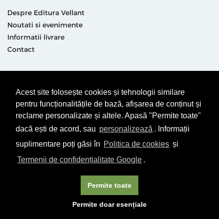
Despre Editura Vellant
Noutati si evenimente
Informatii livrare
Contact
Suntem prezenti și aici
Acest site folosește cookies și tehnologii similare
pentru funcționalitățile de bază, afișarea de conținut și
reclame personalizate și altele. Apasă "Permite toate"
dacă ești de acord, sau
personalizează
. Informații
suplimentare poți găsi în
Politica de cookies
și
Termeni & condiții
Politică de utilizare cookie-uri
Termenii de confidențialitate Google
.
Politică de Confidențialitate
ANPC
Permite toate
© Editura Vellant 2026 | ® Conținut cu drepturi protejate
Permite doar esențiale