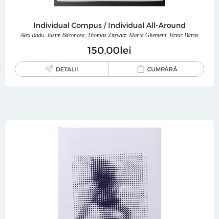
Individual Compus / Individual All-Around
Alex Radu
,
Justin Baroncea
,
Thomas Zitzwitz
,
Maria Ghement
,
Victor Bartis
150
00
lei
DETALII
CUMPĂRĂ