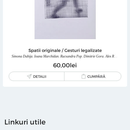
Spatii originale / Gesturi legalizate
Simona Dabija
,
Ioana Marchidan
,
Rucsandra Pop
,
Dimitrie Gora
,
Alex Radu
,
Justin
60
00
lei
DETALII
CUMPĂRĂ
Linkuri utile