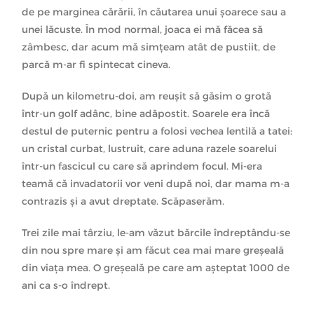
de pe marginea cărării, în căutarea unui șoarece sau a
unei lăcuste. În mod normal, joaca ei mă făcea să
zâmbesc, dar acum mă simțeam atât de pustiit, de
parcă m-ar fi spintecat cineva.
După un kilometru-doi, am reușit să găsim o grotă
într-un golf adânc, bine adăpostit. Soarele era încă
destul de puternic pentru a folosi vechea lentilă a tatei:
un cristal curbat, lustruit, care aduna razele soarelui
într-un fascicul cu care să aprindem focul. Mi-era
teamă că invadatorii vor veni după noi, dar mama m-a
contrazis și a avut dreptate. Scăpaserăm.
Trei zile mai târziu, le-am văzut bărcile îndreptându-se
din nou spre mare și am făcut cea mai mare greșeală
din viața mea. O greșeală pe care am așteptat 1000 de
ani ca s-o îndrept.