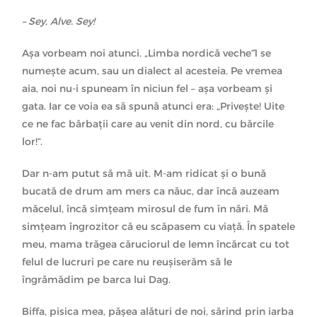
– Sey, Alve. Sey!
Așa vorbeam noi atunci. „Limba nordică veche“1 se
numește acum, sau un dialect al acesteia. Pe vremea
aia, noi nu-i spuneam în niciun fel – așa vorbeam și
gata. Iar ce voia ea să spună atunci era: „Privește! Uite
ce ne fac bărbații care au venit din nord, cu bărcile
lor!“.
Dar n-am putut să mă uit. M-am ridicat și o bună
bucată de drum am mers ca năuc, dar încă auzeam
măcelul, încă simțeam mirosul de fum în nări. Mă
simțeam îngrozitor că eu scăpasem cu viață. În spatele
meu, mama trăgea căruciorul de lemn încărcat cu tot
felul de lucruri pe care nu reușiserăm să le
îngrămădim pe barca lui Dag.
Biffa, pisica mea, pășea alături de noi, sărind prin iarba