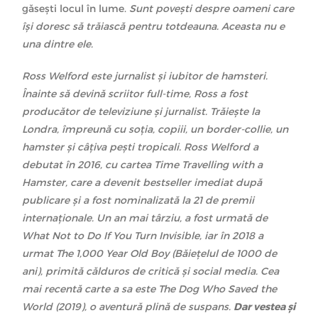
găsești locul în lume.
Sunt povești despre oameni care
își doresc să trăiască pentru totdeauna.
Aceasta nu e
una dintre ele.
Ross Welford este jurnalist și iubitor de hamsteri.
Înainte să devină scriitor full-time, Ross a fost
producător de televiziune și jurnalist. Trăiește la
Londra, împreună cu soția, copiii, un border-collie, un
hamster și câțiva pești tropicali. Ross Welford a
debutat în 2016, cu cartea Time Travelling with a
Hamster, care a devenit bestseller imediat după
publicare și a fost nominalizată la 21 de premii
internaționale. Un an mai târziu, a fost urmată de
What Not to Do If You Turn Invisible, iar în 2018 a
urmat The 1,000 Year Old Boy (Băiețelul de 1000 de
ani), primită călduros de critică și social media. Cea
mai recentă carte a sa este The Dog Who Saved the
World (2019), o aventură plină de suspans.
Dar vestea și