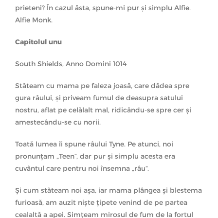
prieteni? În cazul ăsta, spune-mi pur și simplu Alfie.
Alfie Monk.
Capitolul unu
South Shields, Anno Domini 1014
Stăteam cu mama pe faleza joasă, care dădea spre
gura râului, și priveam fumul de deasupra satului
nostru, aflat pe celălalt mal, ridicându-se spre cer și
amestecându-se cu norii.
Toată lumea îi spune râului Tyne. Pe atunci, noi
pronunțam „Teen“, dar pur și simplu acesta era
cuvântul care pentru noi însemna „râu“.
Și cum stăteam noi așa, iar mama plângea și blestema
furioasă, am auzit niște țipete venind de pe partea
cealaltă a apei. Simțeam mirosul de fum de la fortul