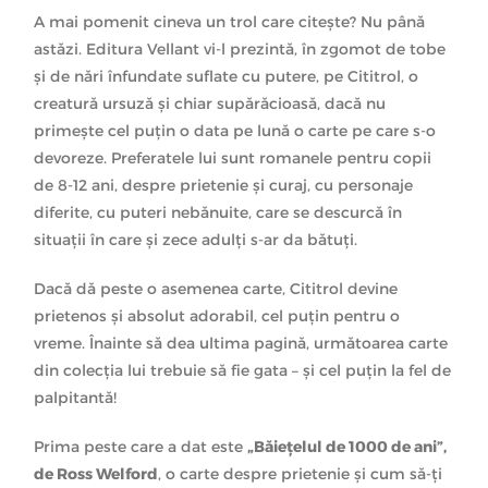
A mai pomenit cineva un trol care citește? Nu până
astăzi. Editura Vellant vi-l prezintă, în zgomot de tobe
și de nări înfundate suflate cu putere, pe Cititrol, o
creatură ursuză și chiar supărăcioasă, dacă nu
primește cel puțin o data pe lună o carte pe care s-o
devoreze. Preferatele lui sunt romanele pentru copii
de 8-12 ani, despre prietenie și curaj, cu personaje
diferite, cu puteri nebănuite, care se descurcă în
situații în care și zece adulți s-ar da bătuți.
Dacă dă peste o asemenea carte, Cititrol devine
prietenos și absolut adorabil, cel puțin pentru o
vreme. Înainte să dea ultima pagină, următoarea carte
din colecția lui trebuie să fie gata – și cel puțin la fel de
palpitantă!
Prima peste care a dat este
„Băiețelul de 1000 de ani”,
de Ross Welford
, o carte despre prietenie și cum să-ți