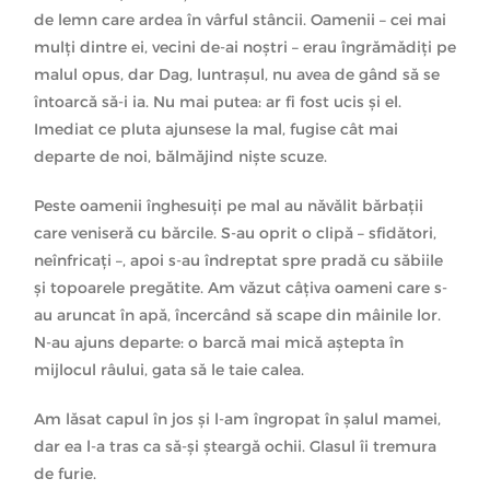
de lemn care ardea în vârful stâncii. Oamenii – cei mai
mulți dintre ei, vecini de-ai noștri – erau îngrămădiți pe
malul opus, dar Dag, luntrașul, nu avea de gând să se
întoarcă să-i ia. Nu mai putea: ar fi fost ucis și el.
Imediat ce pluta ajunsese la mal, fugise cât mai
departe de noi, bălmăjind niște scuze.
Peste oamenii înghesuiți pe mal au năvălit bărbații
care veniseră cu bărcile. S-au oprit o clipă – sfidători,
neînfricați –, apoi s-au îndreptat spre pradă cu săbiile
și topoarele pregătite. Am văzut câțiva oameni care s-
au aruncat în apă, încercând să scape din mâinile lor.
N-au ajuns departe: o barcă mai mică aștepta în
mijlocul râului, gata să le taie calea.
Am lăsat capul în jos și l-am îngropat în șalul mamei,
dar ea l-a tras ca să-și șteargă ochii. Glasul îi tremura
de furie.