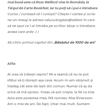
mai bună este că Ross Welford vine în România, la
Târgul de Carte Bookfest, iar tu poți să-i pui o întrebare
.
Curios / curioasă să-l cunoști? Citește-i cartea și scrie-
ne un mesaj la adresa raluca.bogdan@vellant în care
să ne spui ce l-ai întreba pe scriitor (doar o întrebare,
aceea care arde :) )
Să citim primul capitol din
„Băiețelul de 1000 de ani”
Alfie
Ai vrea să trăiești veșnic? Mi-e teamă că nu te pot
sfătui să-ți dorești așa ceva. Acum m-am obișnuit și
înțeleg cât este de ieșit din comun. Numai că aș da
orice să mă opresc. Vreau să pot crește, la fel ca tine.
Asta este povestea mea. Mă numesc Alve Einarsson.
Am o mie de ani. De fapt, chiar mai mult. Suntem