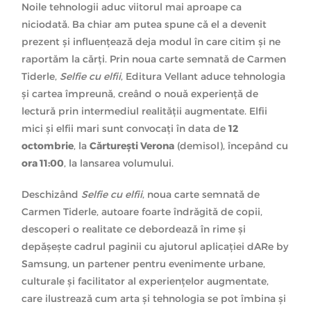
Noile tehnologii aduc viitorul mai aproape ca
niciodată. Ba chiar am putea spune că el a devenit
prezent și influențează deja modul în care citim și ne
raportăm la cărți. Prin noua carte semnată de Carmen
Tiderle,
Selfie cu elfii
, Editura Vellant aduce tehnologia
și cartea împreună, creând o nouă experiență de
lectură prin intermediul realității augmentate. Elfii
mici și elfii mari sunt convocați în data de
12
octombrie
, la
Cărturești Verona
(demisol), începând cu
ora 11:00
, la lansarea volumului.
Deschizând
Selfie cu elfii
, noua carte semnată de
Carmen Tiderle, autoare foarte îndrăgită de copii,
descoperi o realitate ce debordează în rime și
depășește cadrul paginii cu ajutorul aplicației dARe by
Samsung, un partener pentru evenimente urbane,
culturale și facilitator al experiențelor augmentate,
care ilustrează cum arta și tehnologia se pot îmbina și