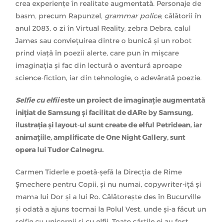
crea experiențe în realitate augmentată. Personaje de
basm, precum Rapunzel,
grammar police
, călătorii în
anul 2083, o zi în Virtual Reality, zebra Debra, calul
James sau conviețuirea dintre o bunică și un robot
prind viață în poezii alerte, care pun în mișcare
imaginația și fac din lectură o aventură aproape
science-fiction, iar din tehnologie, o adevărată poezie.
Selfie cu elfii
este un proiect de imaginație augmentată
inițiat de Samsung și facilitat de dARe by Samsung,
ilustrația și layout-ul sunt create de elful Petridean, iar
animațiile, amplificate de One Night Gallery, sunt
opera lui Tudor Calnegru.
Carmen Tiderle e poetă-șefă la Direcția de Rime
Șmechere pentru Copii, și nu numai, copywriter-iță și
mama lui Dor și a lui Ro. Călătorește des în Bucurville
și odată a ajuns tocmai la Polul Vest, unde și-a făcut un
selfie cu unicornii și cu elfii. Toate cărțile ei au fost