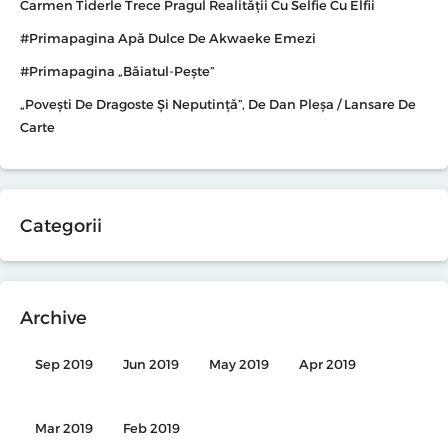
Carmen Tiderle Trece Pragul Realității Cu Selfie Cu Elfii
#primapagina Apă Dulce De Akwaeke Emezi
#primapagina „Băiatul-Pește”
„Povești De Dragoste Și Neputință”, De Dan Pleșa / Lansare De
Carte
Categorii
Archive
Sep 2019
Jun 2019
May 2019
Apr 2019
Mar 2019
Feb 2019