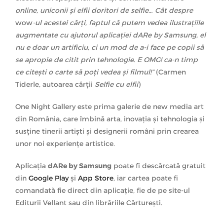
online, uniconii și elfii doritori de selfie… Cât despre
wow
-ul acestei cărți, faptul că putem vedea ilustrațiile
augmentate cu ajutorul aplicației dARe by Samsung, el
nu e doar un artificiu, ci un mod de a-i face pe copii să
se apropie de citit prin tehnologie. E OMG! ca-n timp
ce citești o carte să poți vedea și filmul!”
(Carmen
Tiderle, autoarea cărții
Selfie cu elfii
)
One Night Gallery este prima galerie de new media art
din România, care îmbină arta, inovația și tehnologia și
susține tinerii artiști și designerii români prin crearea
unor noi experiențe artistice.
Aplicația
dARe by Samsung
poate fi descărcată gratuit
din
Google Play
și
App Store
, iar cartea poate fi
comandată fie direct din aplicație, fie de pe site-ul
Editurii Vellant sau din librăriile Cărturești.