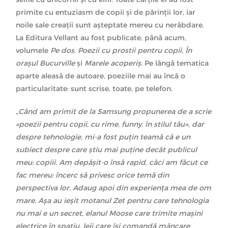
primite cu entuziasm de copii și de părinții lor, iar
noile sale creații sunt așteptate mereu cu nerăbdare.
La Editura Vellant au fost publicate, până acum,
volumele
Pe dos. Poezii cu prostii pentru copii
,
În
orașul Bucurville
și
Marele acoperiș
.
Pe lângă tematica
aparte aleasă de autoare, poeziile mai au încă o
particularitate: sunt scrise, toate, pe telefon.
„Când am primit de la Samsung propunerea de a scrie
«poezii pentru copii, cu rime, funny, în stilul tău
», dar
despre tehnologie, mi-a fost puțin teamă că e un
subiect despre care știu mai puține decât publicul
meu: copiii. Am depășit-o însă rapid, căci am făcut ce
fac mereu: încerc să privesc orice temă din
perspectiva lor. Adaug apoi din experiența mea de om
mare. Așa au ieșit motanul Zet pentru care tehnologia
nu mai e un secret, elanul Moose care trimite mașini
electrice în spațiu, leii care își comandă mâncare