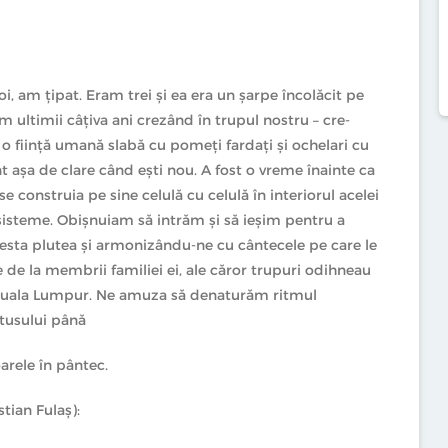
 am țipat. Eram trei și ea era un șarpe încolăcit pe
 ultimii câțiva ani crezând în trupul nostru – cre‑
o ființă umană slabă cu pomeți fardați și ochelari cu
nt așa de clare când ești nou. A fost o vreme înainte ca
 construia pe sine celulă cu celulă în interiorul acelei
isteme. Obișnuiam să intrăm și să ieșim pentru a
cesta plutea și armonizându‑ne cu cântecele pe care le
 de la membrii familiei ei, ale căror trupuri odihneau
n Kuala Lumpur. Ne amuza să denaturăm ritmul
fetusului până
rele în pântec.
tian Fulaș):