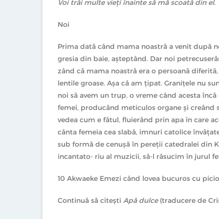
Voi trăi multe vieți înainte să mă scoată din el.
Noi
Prima dată când mama noastră a venit după noi,
gresia din baie, așteptând. Dar noi petrecuserăm
zând că mama noastră era o persoană diferită, 
lentile groase. Așa că am țipat. Granițele nu su
noi să avem un trup, o vreme când acesta încă se
femei, producând meticulos organe și creând s
vedea cum e fătul, fluierând prin apa în care a
cânta femeia cea slabă, imnuri catolice învățate
sub formă de cenușă în pereții catedralei di
incantato‑ riu al muzicii, să‑l răsucim în jurul 
10 Akwaeke Emezi când lovea bucuros cu picioa
Continuă să citești
Apă dulce
(traducere de Cris