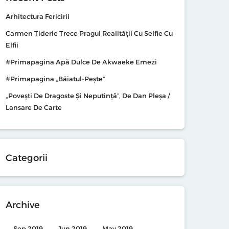
Arhitectura Fericirii
Carmen Tiderle Trece Pragul Realității Cu Selfie Cu
Elfii
#primapagina Apă Dulce De Akwaeke Emezi
#primapagina „Băiatul-Pește”
„Povești De Dragoste Și Neputință”, De Dan Pleșa /
Lansare De Carte
Categorii
Archive
Sep 2019
Jun 2019
May 2019