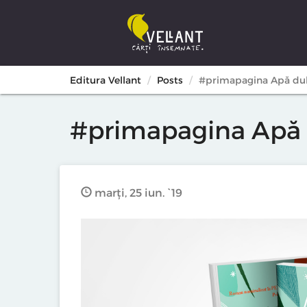
Editura Vellant
Posts
#primapagina Apă du
#primapagina Apă 
marți, 25 iun. `19