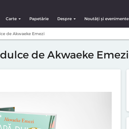
Carte
Papetărie
Despre
Noutăți și evenimente
lce de Akwaeke Emezi
dulce de Akwaeke Emezi