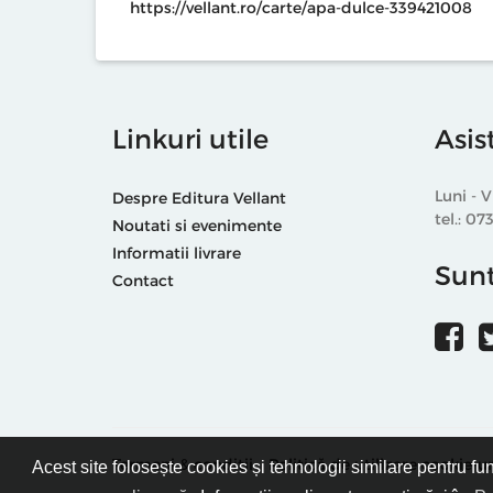
https://vellant.ro/carte/apa-dulce-339421008
Linkuri utile
Asis
Luni - V
Despre Editura Vellant
tel.: 07
Noutati si evenimente
Informatii livrare
Sunt
Contact
Termeni & condiții
Politică de utilizare cookie-ur
Acest site folosește cookies și tehnologii similare pentru fu