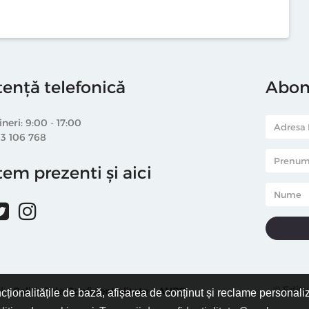
tență telefonică
Abone
ineri: 9:00 - 17:00
33 106 768
em prezenti și aici
© Editu
i
Politică de Confidențialitate
ANPC
ncționalitățile de bază, afișarea de conținut și reclame personali