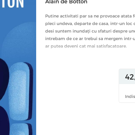
Alain de Botton
Putine activitati par sa ne provoace atata fer
pleci undeva, departe de casa, intr-un loc cu
desi suntem inundaţi cu sfaturi despre und
intrebam de ce ar trebui sa mergem intr-un 
ar putea deveni cat mai satisfacatoare.
Cu ajutorul unor scriitori, artisti si gandi
Wordsworth si Van Gogh – bestsellerul lui
informatii nepretuite despre subiect, de l
42
hoteluri, aeroporturi si obiective turistice.
Antidotul perfect pentru ghidurile care 
Indi
acolo,
Arta de a calatori
incearca sa ne exp
calatorim in anumite locuri si, mai mult, 
mai împlinite.
Alain de Botton
este autorul a numeroase b