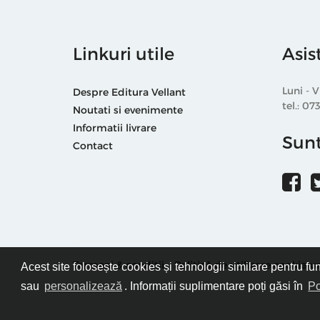
Linkuri utile
Asis
Luni - V
Despre Editura Vellant
tel.: 07
Noutati si evenimente
Informatii livrare
Sunt
Contact
Termeni & condiții
Politică de utilizare cookie-ur
Acest site folosește cookies și tehnologii similare pentru fu
sau
personalizează
. Informații suplimentare poți găsi în
Po