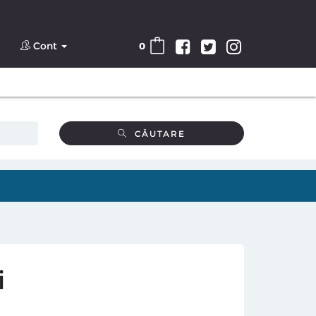
Cont
0
CĂUTARE
i