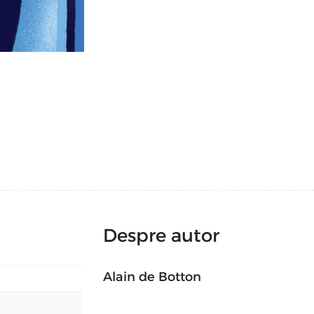
Consolarile filozofiei
(2000
), Cum itii poa
fericirii
(2006) sau
Religia pentru atei
(201
Life, o organizatie care propune – prin cen
Paris si Amsterdam – un tip alternativ de e
zi. In 2009 a fondat Living Architecture, o 
spatiu de vacanta, incurajand totodata a
Despre autor
Alain de Botton