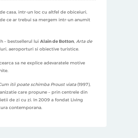
de casa, intr-un loc cu altfel de obiceiuri,
m de ce ar trebui sa mergem intr-un anumit
h – bestsellerul lui
Alain de Botton
,
Arta de
i, aeroporturi si obiective turistice.
cearca sa ne explice adevaratele motive
ite.
 Cum itii poate schimba Proust viata
(1997),
ganizatie care propune – prin centrele din
tii de zi cu zi. In 2009 a fondat Living
ectura contemporana.