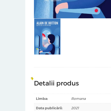
Detalii produs
Limba:
Romana
Data publicării:
2021