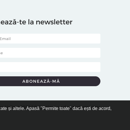
ază-te la newsletter
ra Vellant 2026 | ® Conținut cu drepturi protejate
zate și altele. Apasă "Permite toate" dacă ești de acord,