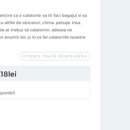
icire ca o calatorie: sa iti faci bagajul si sa
 altfel de obiceiuri, clima, peisaje. Insa,
e ar trebui să calatorim, adesea ne
anumit loc şi in ce fel calatoriile noastre
CITEȘTE TOATĂ DESCRIEREA
tori – printre care Flaubert, Edward Hopper,
Alain de Botton
,
Arta de a calatori,
ofera
a romantismul vacantelor, la minibarurile din
18
lei
ne spun exact ce să facem cand ajungem
sponibil
lice adevaratele motive pentru care
ne sugereaza si cum am putea avea calatorii
estselleruri internationale, precum