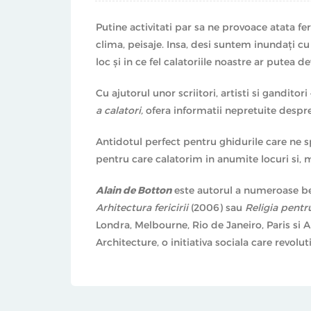
Putine activitati par sa ne provoace atata feri
clima, peisaje. Insa, desi suntem inundaţi 
loc şi in ce fel calatoriile noastre ar putea d
Cu ajutorul unor scriitori, artisti si gandit
a calatori,
ofera informatii nepretuite despre 
Antidotul perfect pentru ghidurile care ne
pentru care calatorim in anumite locuri si, 
Alain de Botton
este autorul a numeroase be
Arhitectura fericirii
(2006) sau
Religia pentr
Londra, Melbourne, Rio de Janeiro, Paris si A
Architecture, o initiativa sociala care revo