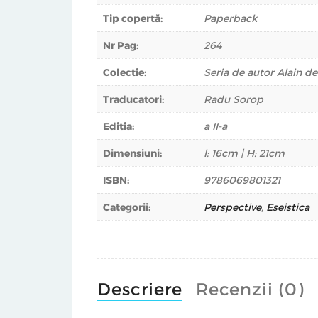
Tip copertă:
Paperback
Nr Pag:
264
Colectie:
Seria de autor Alain d
Traducatori:
Radu Sorop
Editia:
a II-a
Dimensiuni:
l: 16cm | H: 21cm
ISBN:
9786069801321
Categorii:
Perspective
,
Eseistica
Descriere
Recenzii (0)