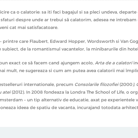
cire ca o calatorie: sa iti faci bagajul si sa pleci undeva, departe 
cu sfaturi despre unde ar trebui să calatorim, adesea ne intreba
eveni cat mai satisfacatoare.
ori – printre care Flaubert, Edward Hopper, Wordsworth si Van Gog
subiect, de la romantismul vacantelor, la minibarurile din hotelur
 spun exact ce să facem cand ajungem acolo,
Arta de a calatori
in
mai mult, ne sugereaza si cum am putea avea calatorii mai împlin
stselleruri internationale, precum
Consolarile filozofiei
(2000
),
u atei
(2012). In 2008 fondeaza la Londra The School of Life, o or
msterdam – un tip alternativ de educatie, axat pe experientele vie
lutioneaza ideea de spatiu de vacanta, incurajand totodata arhit