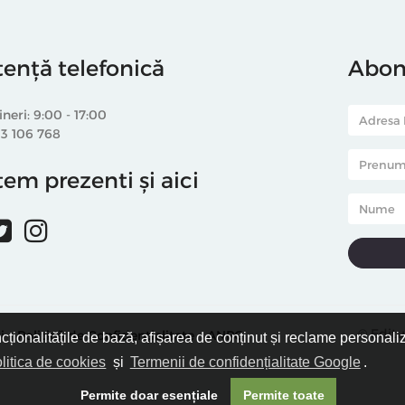
tență telefonică
Abone
ineri: 9:00 - 17:00
33 106 768
em prezenti și aici
© Editu
i
Politică de Confidențialitate
ANPC
ncționalitățile de bază, afișarea de conținut și reclame personali
litica de cookies
și
Termenii de confidențialitate Google
.
Permite doar esențiale
Permite toate