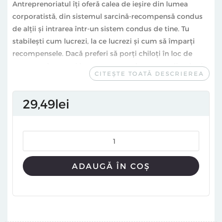
Antreprenoriatul îţi oferă calea de ieşire din lumea
corporatistă, din sistemul sarcină-recompensă condus
de alţii și intrarea într-un sistem condus de tine. Tu
stabileşti cum lucrezi, la ce lucrezi şi cum să împarţi
recompensele. Dacă preferi să porţi chiloţi în loc de
costum, să renunţi la a te prezenta la toate şedinţele şi
CITEȘTE TOATĂ DESCRIEREA
să lucrezi de pe plajă via Skype. Cel puţin, atunci când
trebuie să te trezeşti într-o dimineaţă de weekend sau
29
49
lei
când trebuie să prinzi acel ultim zbor sumbru din ziua
de vineri către casă, ştii că o faci pentru tine, şi nu
pentru capriciile altuia.
Într-o epocă a confuziei morale şi practice, cărţile de
autocunoaştere au nevoie iminentă de regândire şi
ADAUGĂ ÎN COȘ
reabilitare. Colecţia The School of Life susţine această
direcţie discutând o serie de probleme ale vieţii, printre
care sănătatea mintală, banii, cariera, tehnologia şi
nevoia de a schimba lumea.