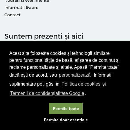
Noutati si evenimente
Informatii livrare
Contact
Suntem prezenti și aici
Acest site folosește cookies și tehnologii similare
pentru funcționalitățile de bază, afișarea de conținut și
reclame personalizate și altele. Apasă "Permite toate"
dacă ești de acord, sau
personalizează
. Informații
Termeni & condiții
Politică de utilizare cookie-uri
suplimentare poți găsi în
Politica de cookies
și
Politică de Confidențialitate
ANPC
Termenii de confidențialitate Google
.
© Editura Vellant 2026 | ® Conținut cu drepturi protejate
Permite toate
Permite doar esențiale