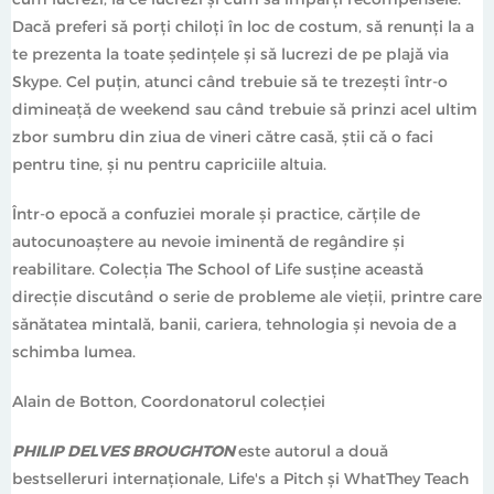
Dacă preferi să porţi chiloţi în loc de costum, să renunţi la a
te prezenta la toate şedinţele şi să lucrezi de pe plajă via
Skype. Cel puţin, atunci când trebuie să te trezeşti într-o
dimineaţă de weekend sau când trebuie să prinzi acel ultim
zbor sumbru din ziua de vineri către casă, ştii că o faci
pentru tine, şi nu pentru capriciile altuia.
Într-o epocă a confuziei morale şi practice, cărţile de
autocunoaştere au nevoie iminentă de regândire şi
reabilitare. Colecţia The School of Life susţine această
direcţie discutând o serie de probleme ale vieţii, printre care
sănătatea mintală, banii, cariera, tehnologia şi nevoia de a
schimba lumea.
Alain de Botton, Coordonatorul colecţiei
PHILIP DELVES BROUGHTON
este autorul a două
bestselleruri internaţionale, Life's a Pitch şi WhatThey Teach