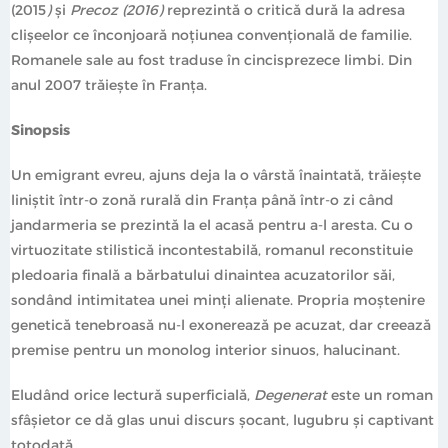
(2015
)
și
Precoz (2016)
reprezintă o critică dură la adresa
clișeelor ce înconjoară noțiunea convențională de familie.
Romanele sale au fost traduse în cincisprezece limbi. Din
anul 2007 trăiește în Franța.
Sinopsis
Un emigrant evreu, ajuns deja la o vârstă înaintată, trăiește
liniștit într-o zonă rurală din Franța până într-o zi când
jandarmeria se prezintă la el acasă pentru a-l aresta. Cu o
virtuozitate stilistică incontestabilă, romanul reconstituie
pledoaria finală a bărbatului dinaintea acuzatorilor săi,
sondând intimitatea unei minți alienate. Propria moștenire
genetică tenebroasă nu-l exonerează pe acuzat, dar creează
premise pentru un monolog interior sinuos, halucinant.
Eludând orice lectură superficială,
Degenerat
este un roman
sfâșietor ce dă glas unui discurs șocant, lugubru și captivant
totodată.