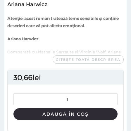
Ariana Harwicz
Atenție: acest roman tratează teme sensibile și conține
descrieri care vă pot afecta emoțional.
Ariana Harwicz
Comparată cu Nathalie Sarraute și Virginia Wolf, Ariana
Harwicz este una dintre figurile cele mai radicale ale
CITEȘTE TOATĂ DESCRIEREA
literaturii argentiniene contemporane. Născută la
Buenos Aires în 1977, a studiat scenaristică și
30
66
lei
dramaturgie în Argentina, obținându-și masteratul în
literatură comparată la Sorbona. Romanul său
Matate,
amor
(publicat la Vellant în traducerea Lilianei Pleșa-
Iacob cu titlul
Mori, iubitule
) a obținut premiul pentru
cea mai bună carte a anului decernat de ziarul La
ADAUGĂ ÎN COȘ
Nación. Traducerea în limba engleză a fost nominalizată
la premiile Republic of Consciousness și Man Booker