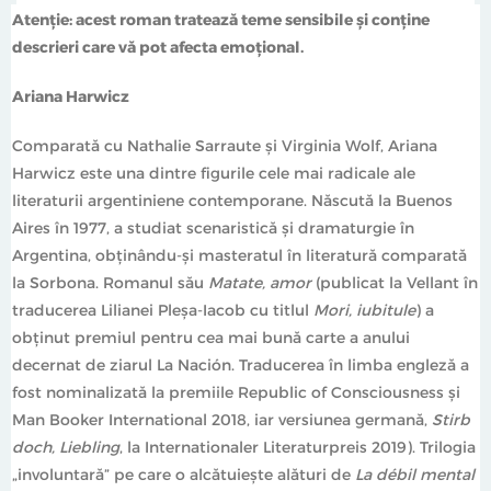
Atenție: acest roman tratează teme sensibile și conține
„Harwicz ne demonstrează că stranietatea limbajului
descrieri care vă pot afecta emoțional.
este o opțiune politică.”
Ariana Harwicz
Marta Sanz
Comparată cu Nathalie Sarraute și Virginia Wolf, Ariana
Harwicz este una dintre figurile cele mai radicale ale
literaturii argentiniene contemporane. Născută la Buenos
Aires în 1977, a studiat scenaristică și dramaturgie în
Argentina, obținându-și masteratul în literatură comparată
la Sorbona. Romanul său
Matate, amor
(publicat la Vellant în
traducerea Lilianei Pleșa-Iacob cu titlul
Mori, iubitule
) a
obținut premiul pentru cea mai bună carte a anului
decernat de ziarul La Nación. Traducerea în limba engleză a
fost nominalizată la premiile Republic of Consciousness și
Man Booker International 2018, iar versiunea germană,
Stirb
doch, Liebling
, la Internationaler Literaturpreis 2019). Trilogia
„involuntară” pe care o alcătuiește alături de
La débil mental