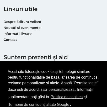
Linkuri utile
Despre Editura Vellant
Noutati si evenimente
Informatii livrare
Contact
Suntem prezenti și aici
Acest site folosește cookies și tehnologii similare
pentru funcționalitățile de bază, afișarea de conținut și
reclame personalizate și altele. Apasă "Permite toate"
dacă ești de acord, sau
personalizează
. Informații
Termeni & condiții
Politică de utilizare cookie-uri
suplimentare poți găsi în
Politica de cookies
și
Politică de Confidențialitate
ANPC
Termenii de confidențialitate Google
.