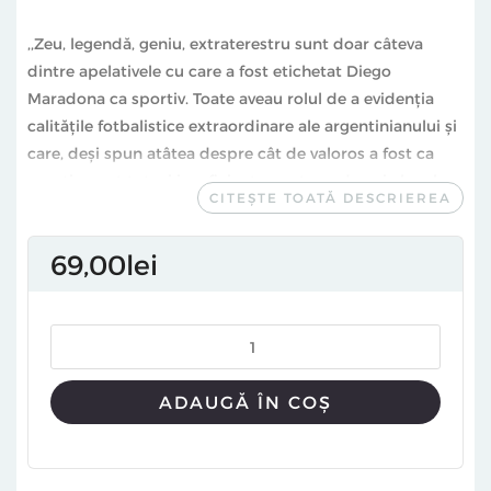
,,Zeu, legendă, geniu, extraterestru sunt doar câteva
dintre apelativele cu care a fost etichetat Diego
Maradona ca sportiv. Toate aveau rolul de a evidenția
calitățile fotbalistice extraordinare ale argentinianului și
care, deși spun atâtea despre cât de valoros a fost ca
sportiv, sunt totuși insuficiente pentru a descrie locul
CITEȘTE TOATĂ DESCRIEREA
ocupat de Diego Maradona în istorie. Pentru că
Maradona nu a însemnat doar goluri, driblinguri și
69
00
lei
trofee. A fost mai mult decât un campion. După cum
sugerează și titlul prezentei cărți, Maradona este un
produs socio-cultural complex.
Lucrarea
Diego Maradona. Un studiu sociocultural
este o
contribuție importantă la literatura științifică de profil.
ADAUGĂ ÎN COȘ
Nu este o biografie în stilul clasic, ci un volum de studii
realizate de specialiști din domenii variate (sociologie,
istorie, literatură, științe politice, comunicare, jurnalism,