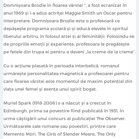
Domnişoara Brodie în floarea vârstei ", a fost ecranizat în
anul 1969 şi i-a adus actriţei Maggie Smith un Oscar pentru
interpretare. Domnişoara Brodie este o profesoară ce
depăşeşte programa şcolară şi-şi educă elevele în spiritul
liberului arbitru, în folosul artei şi al feminităţii. Folosindu-se
de propriile emoţii şi experienţe, profesoara le pregăteşte
pe fetele din trupa ei pentru a deveni „la creme de la creme”.
Cu o acţiune plasată în perioada interbelică, romanul
urmăreşte personalitatea magnetică a profesoarei pentru
care floarea vârstei este momentul de maxim potenţial din
viaţa unei femei şi esenţa unui spirit bogat.
Muriel Spark (1918-2006) s-a născut şi a crescut în
Edinburgh, prima sa povestire fiind publicată în 1951, în
urma câştigării unui concurs al publicaţiei The Observer.
Următoarele sale romane sau povestiri, printre care
Memento Mori, The Girls of Slender Means, The Only