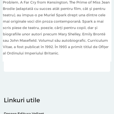
Problem, A Far Cry from Kensington, The Prime of Miss Jean
Brodie (adaptată cu succes atât pentru film, cât şi pentru
teatru), au impus-o pe Muriel Spark drept una dintre cele
mai originale voci din proza contemporană. Spark a mai
scris piese de teatru, poezie, cărţi pentru copii, dar şi
biografiile unor autori precum Mary Shelley, Emily Brontë
sau John Masefield. Volumul său autobiografic, Curriculum
Vitae, a fost publicat în 1992. În 1993 a primit titlul de Ofiţer
al Ordinului Imperiului Britanic.
Linkuri utile
Despre Editura Vellant