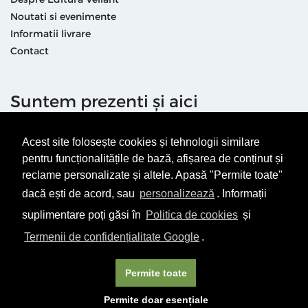
Noutati si evenimente
Informatii livrare
Contact
Suntem prezenti și aici
Acest site folosește cookies și tehnologii similare
pentru funcționalitățile de bază, afișarea de conținut și
reclame personalizate și altele. Apasă "Permite toate"
dacă ești de acord, sau
personalizează
. Informații
Termeni & condiții
Politică de utilizare cookie-uri
suplimentare poți găsi în
Politica de cookies
și
Politică de Confidențialitate
ANPC
Termenii de confidențialitate Google
.
© Editura Vellant 2026 | ® Conținut cu drepturi protejate
Permite toate
Permite doar esențiale