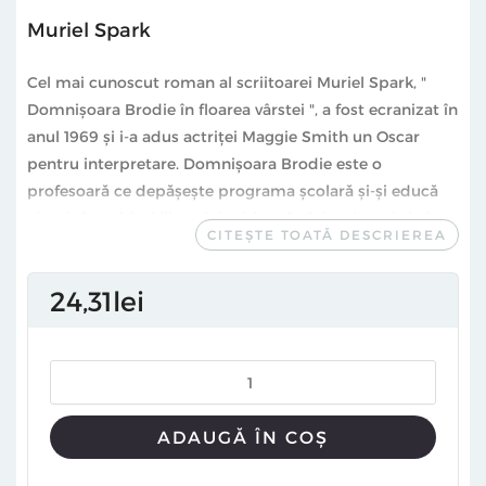
Muriel Spark
Cel mai cunoscut roman al scriitoarei Muriel Spark, "
Domnişoara Brodie în floarea vârstei ", a fost ecranizat în
anul 1969 şi i-a adus actriţei Maggie Smith un Oscar
pentru interpretare. Domnişoara Brodie este o
profesoară ce depăşeşte programa şcolară şi-şi educă
elevele în spiritul liberului arbitru, în folosul artei şi al
CITEȘTE TOATĂ DESCRIEREA
feminităţii. Folosindu-se de propriile emoţii şi
experienţe, profesoara le pregăteşte pe fetele din trupa
24
31
lei
ei pentru a deveni „la creme de la creme”.
Cu o acţiune plasată în perioada interbelică, romanul
urmăreşte personalitatea magnetică a profesoarei
pentru care floarea vârstei este momentul de maxim
potenţial din viaţa unei femei şi esenţa unui spirit bogat.
ADAUGĂ ÎN COȘ
Muriel Spark (1918-2006) s-a născut şi a crescut în