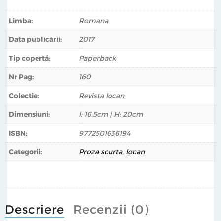
dispariția, că te năpădește melancolia. Editurile –
reticente, publicul – indiferent. Dar paginile celor care
Limba:
Romana
semnează în acest prim număr, scriitori contemporani
Data publicării:
2017
cunoscuți sau nu, vă vor oferi o vie, surprinzătoare și
rapidă viziune a prezentului." Florin Iaru.
Tip copertă:
Paperback
Revista Iocan este o publicaţie trimestrială.
Nr Pag:
160
Colectie:
Revista Iocan
#revistaiocan #prozascurta #literaturaromana
Dimensiuni:
l: 16.5cm | H: 20cm
ISBN:
9772501636194
Categorii:
Proza scurta
,
Iocan
Descriere
Recenzii (0)