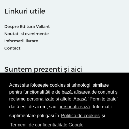
Linkuri utile
Despre Editura Vellant
Noutati si evenimente
Informatii livrare
Contact
Suntem prezenti și aici
Acest site folosește cookies și tehnologii similare
pentru funcționalitățile de bază, afișarea de conținut și
reclame personalizate și altele. Apasă "Permite toate"
dacă ești de acord, sau
personalizează
. Informații
Termeni & condiții
Politică de utilizare cookie-uri
suplimentare poți găsi în
Politica de cookies
și
Politică de Confidențialitate
ANPC
Termenii de confidențialitate Google
.