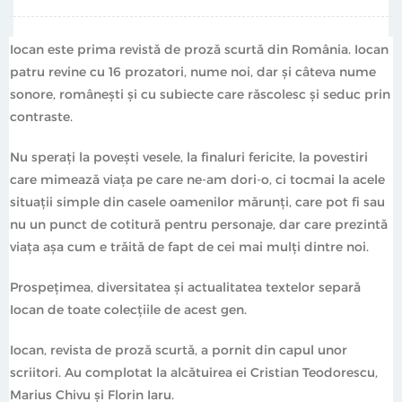
Iocan este prima revistă de proză scurtă din România. Iocan
patru revine cu 16 prozatori, nume noi, dar şi câteva nume
sonore, românești și cu subiecte care răscolesc și seduc prin
contraste.
Nu sperați la povești vesele, la finaluri fericite, la povestiri
care mimează viața pe care ne-am dori-o, ci tocmai la acele
situații simple din casele oamenilor mărunți, care pot fi sau
nu un punct de cotitură pentru personaje, dar care prezintă
viața așa cum e trăită de fapt de cei mai mulți dintre noi.
Prospeţimea, diversitatea şi actualitatea textelor separă
Iocan de toate colecţiile de acest gen.
Iocan, revista de proză scurtă, a pornit din capul unor
scriitori. Au complotat la alcătuirea ei Cristian Teodorescu,
Marius Chivu și Florin Iaru.