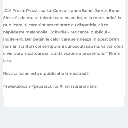
„Ce? Proză. Proză scurtă. Cum ai spune Bond. James Bond.
Sînt atît de multe talente care nu au ieșire la mare, adică la
publicare, și care sînt amenințate cu dispariția, că te
năpădește melancolia. Editurile – reticente, publicul –
indiferent. Dar paginile celor care semnează în acest prim
număr, scriitori contemporani cunoscuți sau nu, vă vor oferi
o vie, surprinzătoare și rapidă viziune a prezentului." Florin
Iaru.
Revista Iocan este o publicaţie trimestrială.
#revistaiocan #prozascurta #literaturaromana