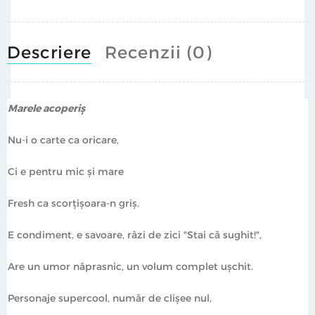
Descriere
Recenzii (0)
Marele acoperiș
Nu-i o carte ca oricare,
Ci e pentru mic și mare
Fresh ca scorțișoara-n griș.
E condiment, e savoare, râzi de zici "Stai că sughit!",
Are un umor năprasnic, un volum complet ușchit.
Personaje supercool, număr de clișee nul,