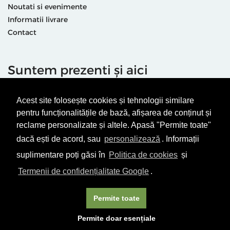
Noutati si evenimente
Informatii livrare
Contact
Suntem prezenti și aici
Acest site folosește cookies și tehnologii similare
pentru funcționalitățile de bază, afișarea de conținut și
reclame personalizate și altele. Apasă "Permite toate"
dacă ești de acord, sau
personalizează
. Informații
Termeni & condiții
Politică de utilizare cookie-uri
suplimentare poți găsi în
Politica de cookies
și
Politică de Confidențialitate
ANPC
Termenii de confidențialitate Google
.
© Editura Vellant 2026 | ® Conținut cu drepturi protejate
Permite toate
Permite doar esențiale