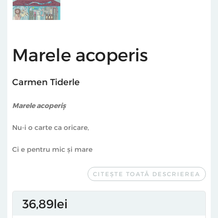
Marele acoperis
Carmen Tiderle
Marele acoperiș
Nu-i o carte ca oricare,
Ci e pentru mic și mare
Fresh ca scorțișoara-n griș.
CITEȘTE TOATĂ DESCRIEREA
E condiment, e savoare, râzi de zici "Stai că sughit!",
36
89
lei
Are un umor năprasnic, un volum complet ușchit.