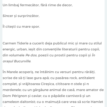
Un limbaj fermecător, fără rime de decor,
Sincer și surprinzător,
Îl citești cu mare spor.
Carmen Tiderle a cucerit deja publicul mic și mare cu stilul
energic, urban, ieșit din convențiile literaturii pentru copii,
din volumele
Pe dos
, poezii cu prostii pentru copii și
În
orașul Bucurville
.
În Marele acoperiș, ne întâlnim cu versuri pentru rârâiți,
scrise de să-ți lase gura apă; cu pasărea rock, antitalent
complet, și vrăjitoarea Cireșica, cititoare-n stele și-n
merdenele; cu un gărgăune animal de casă, mare amator de
Dom Pérignon și caviar; cu o păpădie carnivoră și un
cameleon daltonist; cu o maimuță care vrea să scrie Hamlet