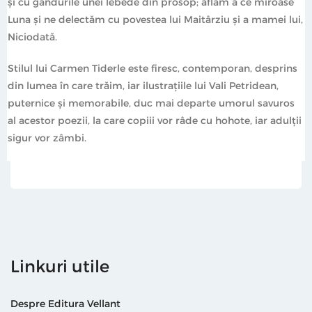
și cu gândurile unei lebede din prosop; aflăm a ce miroase
Luna și ne delectăm cu povestea lui Maitârziu și a mamei lui,
Niciodată.
Stilul lui Carmen Tiderle este firesc, contemporan, desprins
din lumea în care trăim, iar ilustrațiile lui Vali Petridean,
puternice și memorabile, duc mai departe umorul savuros
al acestor poezii, la care copiii vor râde cu hohote, iar adulții
sigur vor zâmbi.
Linkuri utile
Despre Editura Vellant