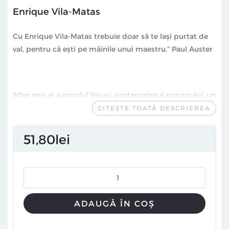
Enrique Vila-Matas
Cu Enrique Vila-Matas trebuie doar să te lași purtat de
val, pentru că ești pe mâinile unui maestru.” Paul Auster
Alter ego al autorului însuși, protagonistul romanului, un
scriitor care se confruntă cu un blocaj, începe să
CITEȘTE TOATĂ DESCRIEREA
remarce, pe uși și în camerele învecinate din hotelurile
unde este cazat, simboluri ce leagă Parisul de Cascáis,
51
80
lei
Montevideo, Reykjavík și Bogotá și care îl ajută să
recupereze filonul de inspirație pierdut, redeșteptându-
i, treptat, dorința de a reveni la scris. Astfel, felii de viață
trăită, inventată sau visată, conversații purtate în
realitate sau cu desăvârșire fictive, întâlniri autentice sau
ADAUGĂ ÎN COȘ
care nu au avut loc niciodată, fragmente de texte care
există cu adevărat sau doar imaginate ajung să