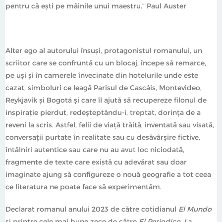
pentru că ești pe mâinile unui maestru.” Paul Auster
Alter ego al autorului însuși, protagonistul romanului, un
scriitor care se confruntă cu un blocaj, începe să remarce,
pe uși și în camerele învecinate din hotelurile unde este
cazat, simboluri ce leagă Parisul de Cascáis, Montevideo,
Reykjavík și Bogotá și care îl ajută să recupereze filonul de
inspirație pierdut, redeșteptându-i, treptat, dorința de a
reveni la scris. Astfel, felii de viață trăită, inventată sau visată,
conversații purtate în realitate sau cu desăvârșire fictive,
întâlniri autentice sau care nu au avut loc niciodată,
fragmente de texte care există cu adevărat sau doar
imaginate ajung să configureze o nouă geografie a tot ceea
ce literatura ne poate face să experimentăm.
Declarat romanul anului 2023 de către cotidianul
El Mundo
și printre cele mai bune zece de către
El Periodico
,
La