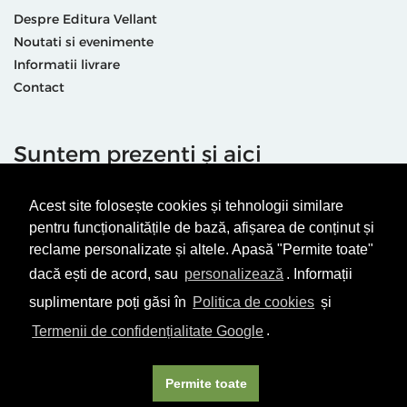
Despre Editura Vellant
Noutati si evenimente
Informatii livrare
Contact
Suntem prezenti și aici
Acest site folosește cookies și tehnologii similare
pentru funcționalitățile de bază, afișarea de conținut și
reclame personalizate și altele. Apasă "Permite toate"
dacă ești de acord, sau
personalizează
. Informații
Termeni & condiții
Politică de utilizare cookie-uri
suplimentare poți găsi în
Politica de cookies
și
Politică de Confidențialitate
ANPC
Termenii de confidențialitate Google
.
© Editura Vellant 2026 | ® Conținut cu drepturi protejate
Permite toate