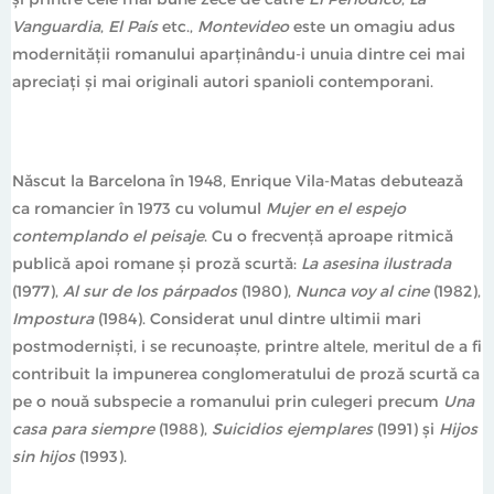
Vanguardia
,
El País
etc.,
Montevideo
este un omagiu adus
modernității romanului aparținându-i unuia dintre cei mai
apreciați și mai originali autori spanioli contemporani.
Născut la Barcelona în 1948, Enrique Vila-Matas debutează
ca romancier în 1973 cu volumul
Mujer en el espejo
contemplando el peisaje
. Cu o frecvenţă aproape ritmică
publică apoi romane și proză scurtă:
La asesina ilustrada
(1977),
Al sur de los párpados
(1980),
Nunca voy al cine
(1982),
Impostura
(1984). Considerat unul dintre ultimii mari
postmoderniști, i se recunoaște, printre altele, meritul de a fi
contribuit la impunerea conglomeratului de proză scurtă ca
pe o nouă subspecie a romanului prin culegeri precum
Una
casa para siempre
(1988),
Suicidios ejemplares
(1991) și
Hijos
sin hijos
(1993).