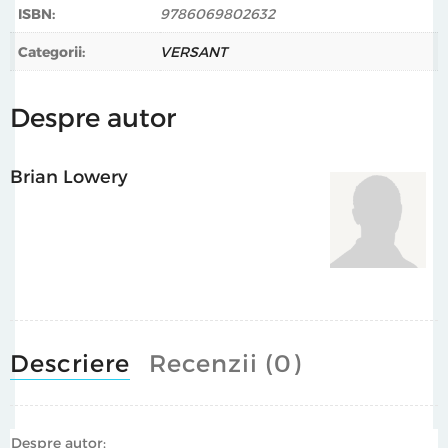
ISBN:
9786069802632
,,O privire mai puțin obișnuită asupra modului în care
Categorii:
VERSANT
lumea noastră socială modelează cine suntem și cine
vom deveni. Această carte vă va provoca să regândiți
Despre autor
multe dintre asumpțiile pe care le aveți despre modul în
care luați decizii, acționați sau vă construiți identitate.”
Adam Grant, autorul cărții
Originals
Brian Lowery
,,Lectura acestei cărți vă va schimba modul în care vă
priviți pe sine și lumea din jur.
Selfless
este un dar – o
carte importantă care vă va ajuta să înțelegeți mai bine
influența rețelei de relații care ne construiesc sinele.”
Katy Milkman, autorul cărții
How to Change
Descriere
Recenzii (0)
Despre autor: