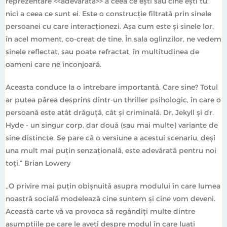
reprezentare <<adevărată>> a ceea ce ești sau cine ești tu,
nici a ceea ce sunt ei. Este o construcție filtrată prin sinele
persoanei cu care interacționezi. Așa cum este și sinele lor,
în acel moment, co-creat de tine. În sala oglinzilor, ne vedem
sinele reflectat, sau poate refractat, în multitudinea de
oameni care ne înconjoară.
Aceasta conduce la o întrebare importantă. Care sine? Totul
ar putea părea desprins dintr-un thriller psihologic, în care o
persoană este atât drăguță, cât și criminală. Dr. Jekyll și dr.
Hyde - un singur corp, dar două (sau mai multe) variante de
sine distincte. Se pare că o versiune a acestui scenariu, deși
una mult mai puțin senzațională, este adevărată pentru noi
toți.” Brian Lowery
,,O privire mai puțin obișnuită asupra modului în care lumea
noastră socială modelează cine suntem și cine vom deveni.
Această carte vă va provoca să regândiți multe dintre
asumpțiile pe care le aveți despre modul în care luați