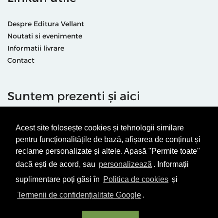
Despre Editura Vellant
Noutati si evenimente
Informatii livrare
Contact
Suntem prezenti și aici
Acest site folosește cookies și tehnologii similare
pentru funcționalitățile de bază, afișarea de conținut și
reclame personalizate și altele. Apasă "Permite toate"
dacă ești de acord, sau
personalizează
. Informații
Termeni & condiții
Politică de utilizare cookie-uri
suplimentare poți găsi în
Politica de cookies
și
Politică de Confidențialitate
ANPC
Termenii de confidențialitate Google
.
© Editura Vellant 2026 | ® Conținut cu drepturi protejate