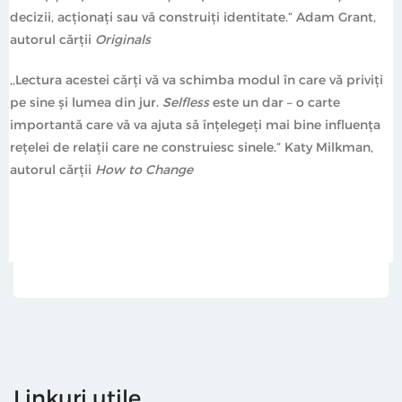
decizii, acționați sau vă construiți identitate.” Adam Grant,
autorul cărții
Originals
,,Lectura acestei cărți vă va schimba modul în care vă priviți
pe sine și lumea din jur.
Selfless
este un dar – o carte
importantă care vă va ajuta să înțelegeți mai bine influența
rețelei de relații care ne construiesc sinele.” Katy Milkman,
autorul cărții
How to Change
Linkuri utile