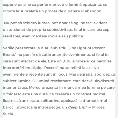
expune pe sine ca performer sub o lumină epuizantă, ce
scoate la suprafață un proces de curățare și abandon.
“Nu pot să schimb lumea, pot doar să oglindesc, evident
distorsionat de propria subiectivitate, felul în care percep
realitatea, evenimentele sociale sau politice.
Seriile prezentate la /SAC sub titlul „The Light of Recent
Events” nu pun în discuție anumite evenimente, ci felul în
care sunt afectat de ele. Este un „titlu-umbrelă” ce permite
interpretări multiple. „Recent” nu se referă la azi. Nu
evenimentele recente sunt în focus. Mai degrabă, abordez ca
subiect lumina. O lumină revelatoare, care dezvăluie/discută
interioritatea. Mereu prezentă în munca mea lumina pe care
o folosesc este una dură, ce creează un contrast radical.
Ilustrează anxietate, solitudine, apelează la dramatismul
baroc, provoacă la introspecție, un
deep trip
.” — Mircea
Suciu