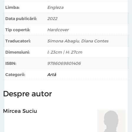
azi. Nu evenimentele recente sunt în focus. Mai degrabă,
Limba:
Engleza
abordez ca subiect lumina. O lumină revelatoare, care
Data publicării:
2022
dezvăluie/discută interioritatea. Mereu prezentă în
munca mea lumina pe care o folosesc este una dură, ce
Tip copertă:
Hardcover
creează un contrast radical. Ilustrează anxietate,
Traducatori:
Simona Abagiu, Diana Contes
solitudine, apelează la dramatismul baroc, provoacă la
introspecție, un
deep trip
.” — Mircea Suciu
Dimensiuni:
l: 23cm | H: 27cm
ISBN:
9786069801406
Categorii:
Artă
Despre autor
Mircea Suciu