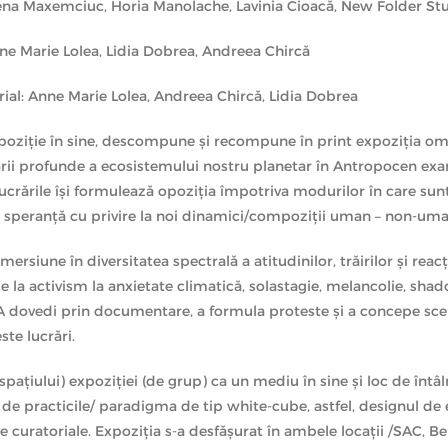
lena Maxemciuc, Horia Manolache, Lavinia Cioacă, New Folder St
Proiectul editorial „Touch Nature @ /SAC B
Arhitecților din România din timbrul de arh
Anne Marie Lolea, Lidia Dobrea, Andreea Chircă
Editura Vellant.
rial: Anne Marie Lolea, Andreea Chircă, Lidia Dobrea
Texte în limba engleză.
poziție în sine, descompune și recompune în print expoziția om
ării profunde a ecosistemului nostru planetar în Antropocen exa
 lucrările își formulează opoziția împotriva modurilor în care sun
e speranță cu privire la noi dinamici/compoziții uman – non-uma
ersiune în diversitatea spectrală a atitudinilor, trăirilor și reac
 la activism la anxietate climatică, solastagie, melancolie, sha
 A dovedi prin documentare, a formula proteste și a concepe sce
te lucrări.
spațiului) expoziției (de grup) ca un mediu în sine și loc de întâ
 de practicile/ paradigma de tip white-cube, astfel, designul de 
ile curatoriale. Expoziția s-a desfășurat în ambele locații /SAC, Be