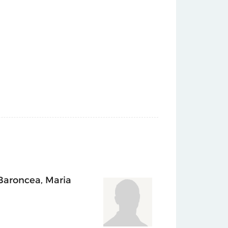
ner, Ana Maria Micu, Nicoleta Mureș, Klaus
essler, Gregor Sailer, Elisabeth von
burger, Marielis Seyler, Paul Spendier,
 Judith Wagner, Nives Widauer, Laurent
stin Baroncea, Maria Ghement
, Lidia Dobrea, Anne Marie Lolea, Elena
 Elena Maxemciuc, Horia Manolache, Lavinia
 Baroncea
,
Maria
, Anne Marie Lolea, Lidia Dobrea, Andreea