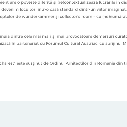
ent are o poveste diferită și (re)contextualizează lucrările în dis
, devenim locuitori într-o casă standard dintr-un viitor imaginat
ceptelor de wunderkammer și collector’s room – cu (ne)numărate 
u
nuia dintre cele mai mari și mai provocatoare demersuri curator
ată în parteneriat cu Forumul Cultural Austriac, cu sprijinul Mi
harest” este susținut de Ordinul Arhitecților din România din tim