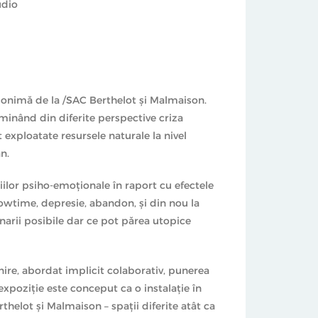
udio
ucharest” este susținut de Ordinul
itectură și realizat în parteneriat cu
onimă de la /SAC Berthelot și Malmaison.
minând din diferite perspective criza
t exploatate resursele naturale la nivel
n.
țiilor psiho-emoționale în raport cu efectele
dowtime, depresie, abandon, și din nou la
narii posibile dar ce pot părea utopice
lnire, abordat implicit colaborativ, punerea
expoziție este conceput ca o instalație în
rthelot și Malmaison – spații diferite atât ca