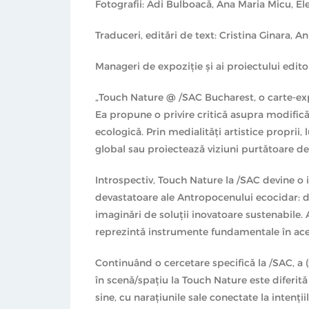
Fotografii: Adi Bulboacă, Ana Maria Micu, E
Traduceri, editări de text: Cristina Ginara, 
Manageri de expoziție și ai proiectului edito
„Touch Nature @ /SAC Bucharest, o carte-ex
Ea propune o privire critică asupra modific
ecologică. Prin medialități artistice proprii,
global sau proiectează viziuni purtătoare d
Introspectiv, Touch Nature la /SAC devine o im
devastatoare ale Antropocenului ecocidar: de
imaginări de soluții inovatoare sustenabile.
reprezintă instrumente fundamentale în aces
Continuând o cercetare specifică la /SAC, a (
în scenă/spațiu la Touch Nature este diferită
sine, cu narațiunile sale conectate la intenți