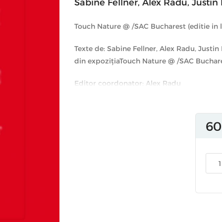
Sabine Fellner
,
Alex Radu
,
Justin
Touch Nature @ /SAC Bucharest (editie in 
Texte de: Sabine Fellner, Alex Radu, Justin
din expozițiaTouch Nature @ /SAC Buchar
Editor coordonator: Alex Radu
Design de carte și curatoriere imagini: Vict
60
Imagini din expoziția: Touch Nature @ /S
Curatoriată de: Sabine Fellner & Alex Radu
Cu un design de expoziție de: Justin Bar
Și lucrări de: Uli Aigner, Matei Bejenaru,
Chiruta, Ciprian Ciuclea, Larisa Crunțeanu
Endlicher, Thomas Feuerstein, Peter Hauen