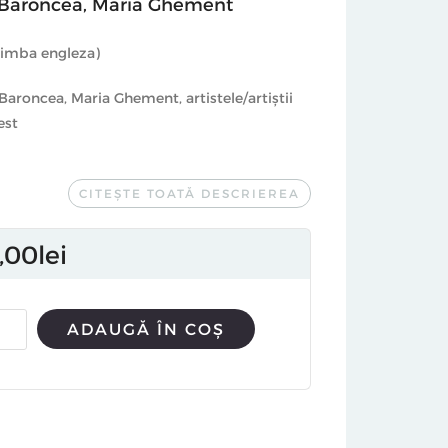
 Baroncea
,
Maria Ghement
limba engleza)
 Baroncea, Maria Ghement, artistele/artiștii
est
CITEȘTE TOATĂ DESCRIEREA
or Bartiș
00
lei
AC Bucharest
ADAUGĂ ÎN COȘ
oncea & Maria Ghement
 Floriama Candea, Codruța Cernea, Adriana
, Anna Dumitriu & Alex May, Michael
schild, Barbara Anna Husar, Nona Inescu,