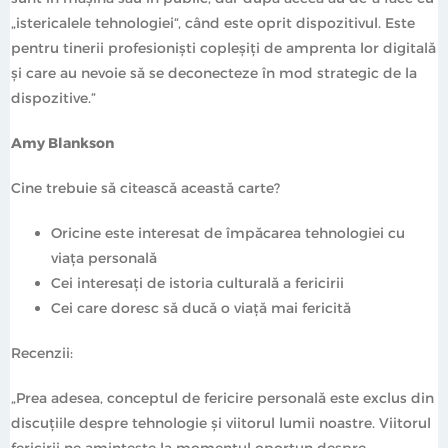
la Yale.
„istericalele tehnologiei“, când este oprit dispozitivul. Este
Misiunea VERSANT
pentru tinerii profesioniști copleșiți de amprenta lor digitală
și care au nevoie să se deconecteze în mod strategic de la
Noi credem că, dacă urci pe raftul cărților citite, ai o
dispozitive.”
perspectivă din ce în ce mai largă asupra lumii în care
trăim. Pentru Versant am ales cu pasiune,
Amy Blankson
responsabilitate și discernământ acele cărți care ne
inspiră și ne dezvăluie universuri nebănuite. Versant
Cine trebuie să citească această carte?
înseamnă nonfiction revelator și incitant. Vă invităm ca,
împreună, să descoperim cât de sus ne poate duce.
Oricine este interesat de împăcarea tehnologiei cu
viața personală
Cei interesați de istoria culturală a fericirii
Cei care doresc să ducă o viață mai fericită
Recenzii:
„Prea adesea, conceptul de fericire personală este exclus din
discuțiile despre tehnologie și viitorul lumii noastre. Viitorul
fericirii ne amintește la momentul oportun despre