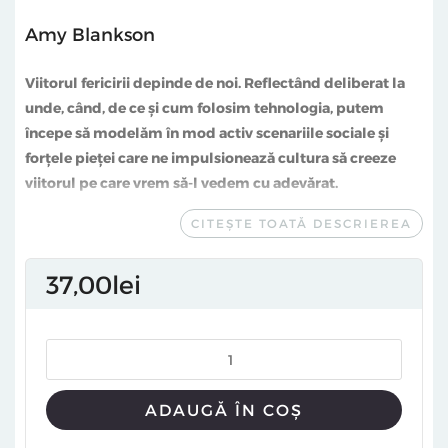
Amy Blankson
Viitorul fericirii depinde de noi. Reflectând deliberat la
unde, când, de ce și cum folosim tehnologia, putem
începe să modelăm în mod activ scenariile sociale și
forțele pieței care ne impulsionează cultura să creeze
viitorul pe care vrem să
‑l vedem cu adevărat.
CITEȘTE TOATĂ DESCRIEREA
„Merită spus că această carte nu este doar pentru cei
pasionați de tehnologie. Este pentru oricine are
probleme cu numărul tot mai mare de încărcătoare
37
00
lei
care‑i iau cu asalt noptiera. Este pentru directori și
angajați care se străduiesc să‑și crească productivitatea,
dar îi ustură ochii și îi doare spatele după ore întregi în
care au fixat monitorul. Este pentru mamele cu mașină
de tip monovolum, cărora le place cum le ajută
ADAUGĂ ÎN COȘ
dispozitivele să‑și calmeze copiii când sunt în mașină