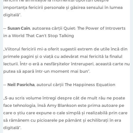
importanța fericirii personale și găsirea sensului în lumea
digitală”.
—
Susan Cain
, autoarea cărții Quiet: The Power of Introverts
in a World That Can’t Stop Talking
„Viitorul fericirii mi-a oferit sugestii extrem de utile încă din
primele pagini și o viață cu adevărat mai fericită la finalul
lecturii. Într-o eră a nesfârșitelor întreruperi, această carte nu
putea să apară într-un moment mai bun”.
—
Neil Pasricha
, autorul cărții The Happiness Equation
„S-au scris volume întregi despre cât de mult rău ne poate
face tehnologia, însă Amy Blankson este prima autoare pe
care o știu care expune o cale simplă și realizabilă prin care
să rămânem cu picioarele pe pământ și echilibrați în era
digitală”.