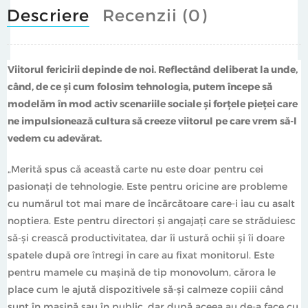
pământ și echilibrați în era digitală”.
Descriere
Recenzii (0)
—
Laszlo Bock
, autorul cărții Work Rules!
Viitorul fericirii depinde de noi. Reflectând deliberat la unde,
Despre autor
când, de ce și cum folosim tehnologia, putem începe să
Amy Blankson a devenit unul dintre principalii experți
modelăm în mod activ scenariile sociale și forțele pieței care
din lume cu privire la conexiunea dintre psihologia
ne impulsionează cultura să creeze viitorul pe care vrem să
‑l
pozitivă și tehnologie. E singura persoană care a fost
vedem cu adevărat.
numită o ,,Pată de Lumină” de doi președinți
„Merită spus că această carte nu este doar pentru cei
(președintele George H.W. Bush și președintele Bill
pasionați de tehnologie. Este pentru oricine are probleme
Clinton) pentru că a creat o mișcare de activare a
cu numărul tot mai mare de încărcătoare care‑i iau cu asalt
schimbării culturii pozitive. O vorbitoare și o
noptiera. Este pentru directori și angajați care se străduiesc
consultantă foarte căutată, Amy a lucrat cu organizații
să‑și crească productivitatea, dar îi ustură ochii și îi doare
precum Google, NASA, armata SUA sau Fundația XPRIZE
spatele după ore întregi în care au fixat monitorul. Este
pentru a ajuta la promovarea unui sentiment de
pentru mamele cu mașină de tip monovolum, cărora le
bunăstare în Era Digitală. Amy a absolvit Universitatea
place cum le ajută dispozitivele să‑și calmeze copiii când
Harvard și deține un MBA la Școala de Management de
sunt în mașină sau în public, dar după aceea au de‑a face cu