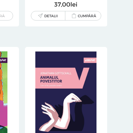
37
00
lei
RĂ
DETALII
CUMPĂRĂ