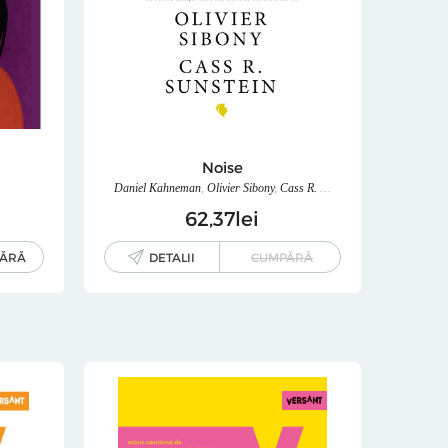
Noise
Daniel Kahneman
,
Olivier Sibony
,
Cass R. Sunstein
62
37
lei
ĂRĂ
DETALII
CUMPĂRĂ