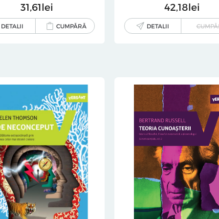
31
61
lei
42
18
lei
DETALII
CUMPĂRĂ
DETALII
CUMPĂ