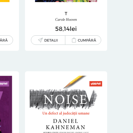
T
Carole Hooven
58
14
lei
ĂRĂ
DETALII
CUMPĂRĂ