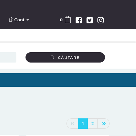
Cont
0
CĂUTARE
«
»
1
2