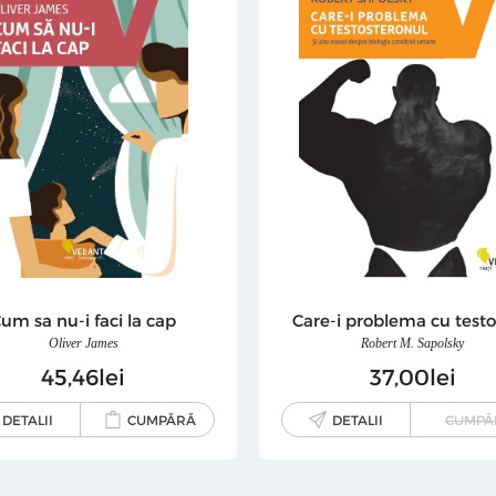
um sa nu-i faci la cap
Oliver James
Robert M. Sapolsky
45
46
lei
37
00
lei
DETALII
CUMPĂRĂ
DETALII
CUMPĂ