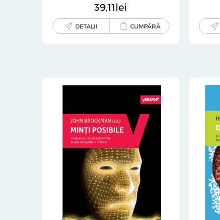
39
11
lei
DETALII
CUMPĂRĂ