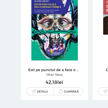
Esti pe punctul de a face o greseala teribila
C
Olivier Sibony
42
18
lei
DETALII
CUMPĂRĂ