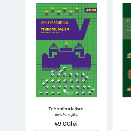
Tehnofeudalism
Yanis Varoufakis
49
00
lei