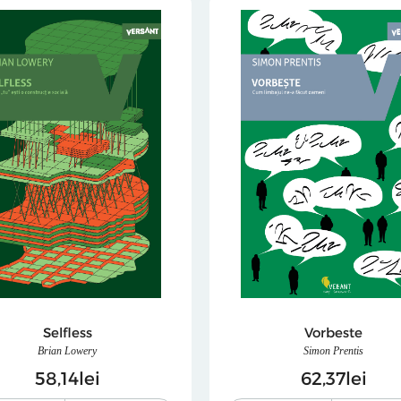
Selfless
Vorbeste
Brian Lowery
Simon Prentis
58
14
lei
62
37
lei