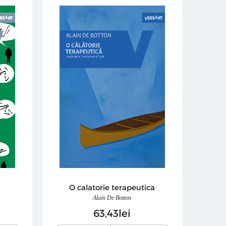
O calatorie terapeutica
Alain De Botton
63
43
lei