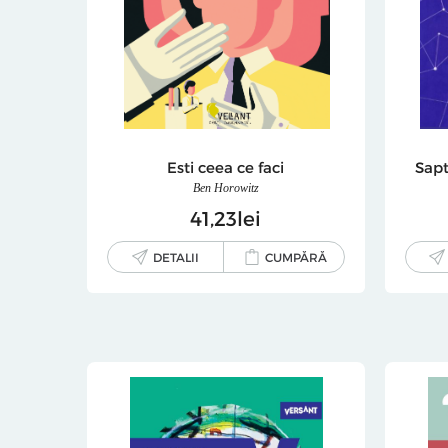
Esti ceea ce faci
Ben Horowitz
41
23
lei
DETALII
CUMPĂRĂ