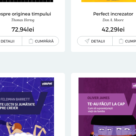
spre originea timpului
Perfect increzator
Thomas Hertog
Don A. Moore
72
94
lei
42
29
lei
DETALII
CUMPĂRĂ
DETALII
CUMP