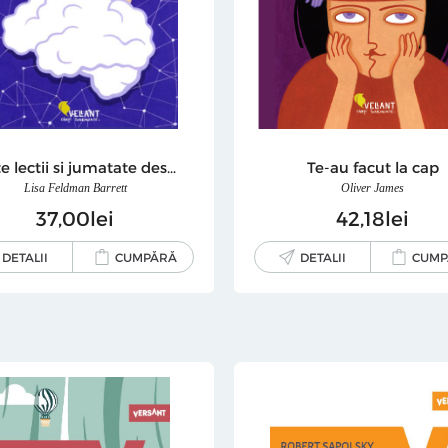
Sapte lectii si jumatate despre creier
Te-au facut la cap
Lisa Feldman Barrett
Oliver James
37
00
lei
42
18
lei
DETALII
CUMPĂRĂ
DETALII
CUMP