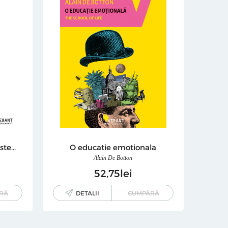
Care-i problema cu testosteronul
O educatie emotionala
Alain De Botton
52
75
lei
RĂ
DETALII
CUMPĂRĂ