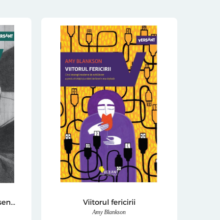
Viata fara frica - Scrieri esentiale, vol. 3
Viitorul fericirii
Amy Blankson