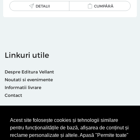
DETALII
CUMPĂRĂ
Linkuri utile
Despre Editura Vellant
Noutati si evenimente
Informatii livrare
Contact
Suntem prezenti și aici
Acest site folosește cookies și tehnologii similare
pentru funcționalitățile de bază, afișarea de conținut și
reclame personalizate și altele. Apasă "Permite toate"