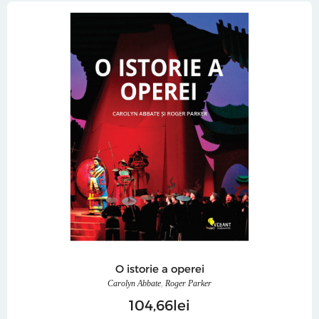
O istorie a operei
Carolyn Abbate
,
Roger Parker
104
66
lei