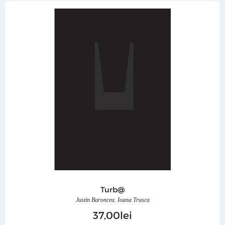
Turb@
Justin Baroncea
,
Ioana Trusca
37
00
lei