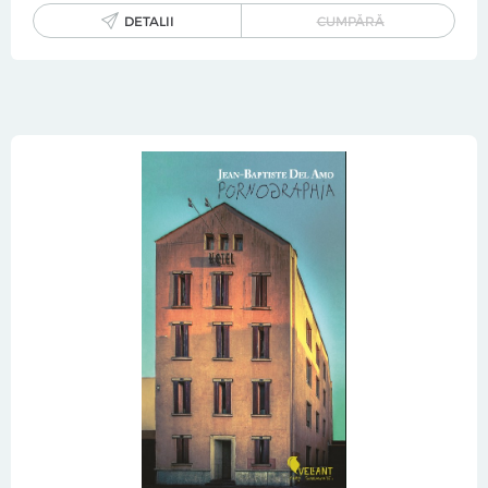
DETALII
CUMPĂRĂ