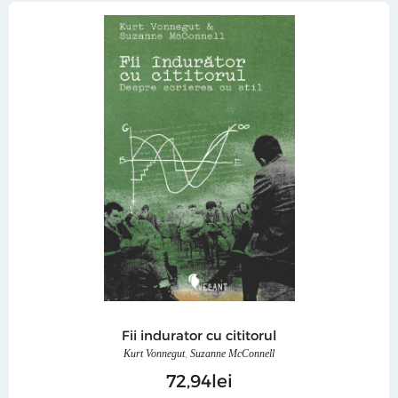
Fii indurator cu cititorul
Kurt Vonnegut
,
Suzanne McConnell
72
94
lei