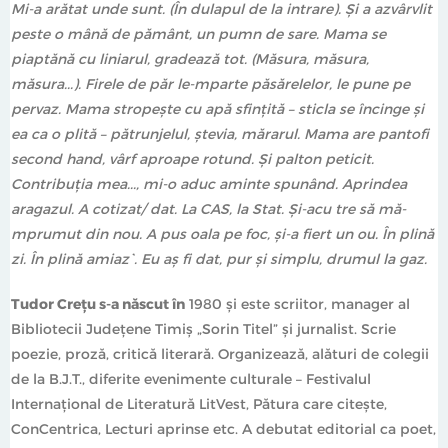
Mi-a arătat unde sunt. (În dulapul de la intrare). Și a azvârvlit
peste o mână de pământ, un pumn de sare. Mama se
piaptănă cu liniarul, gradează tot. (Măsura, măsura,
măsura...). Firele de păr le-mparte păsărelelor, le pune pe
pervaz. Mama stropește cu apă sfințită – sticla se încinge și
ea ca o plită – pătrunjelul, ștevia, mărarul. Mama are pantofi
second hand, vârf aproape rotund. Și palton peticit.
Contribuția mea..., mi-o aduc aminte spunând. Aprindea
aragazul. A cotizat/ dat. La CAS, la Stat. Și-acu tre să mă-
mprumut din nou. A pus oala pe foc, și-a fiert un ou. În plină
zi. În plină amiaz`. Eu aș fi dat, pur și simplu, drumul la gaz.
Tudor Crețu
s-a născut în
1980 și este scriitor, manager al
Bibliotecii Județene Timiș „Sorin Titel” și jurnalist. Scrie
poezie, proză, critică literară. Organizează, alături de colegii
de la B.J.T., diferite evenimente culturale – Festivalul
Internațional de Literatură LitVest, Pătura care citește,
ConCentrica, Lecturi aprinse etc. A debutat editorial ca poet,