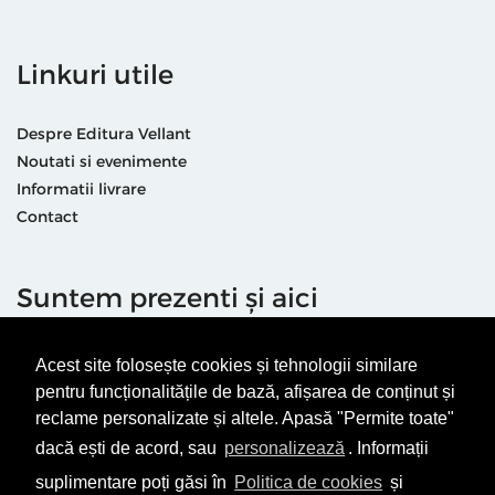
Linkuri utile
Despre Editura Vellant
Noutati si evenimente
Informatii livrare
Contact
Suntem prezenti și aici
Acest site folosește cookies și tehnologii similare
pentru funcționalitățile de bază, afișarea de conținut și
reclame personalizate și altele. Apasă "Permite toate"
dacă ești de acord, sau
personalizează
. Informații
Termeni & condiții
Politică de utilizare cookie-uri
suplimentare poți găsi în
Politica de cookies
și
Politică de Confidențialitate
ANPC