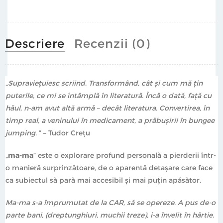
Scriitorilor din România, Filiala Timișoara. Proză:
Omul
negru
(roman, 2008) – nominalizat la Premiul Național
„Euridice”,
Casete martor I
(roman, 2013) – nominalizat la
Descriere
Recenzii (0)
secțiunea „Tânărul prozator al anului” (Gala Tinerilor
Scriitori din România) și câștigător al Premiului „Ioan
Slavici” (Uniunea Scriitorilor din România, Filiala
„
Supraviețuiesc scriind. Transformând, cât și cum mă țin
Timișoara),
Casete martor II
(roman, 2015),
Maluri
puterile, ce mi se întâmplă în literatură.
Încă o dată, față cu
(roman, 2023) – Premiul Cartea de proză a anului 2023
hăul, n-am avut altă armă – decât literatura. Convertirea, în
(Uniunea Scriitorilor din România, Filiala Timișoara).
timp real, a veninului în medicament, a prăbușirii în bungee
jumping.
” – Tudor Crețu
„
ma-ma
” este o explorare profund personală a pierderii într-
o manieră surprinzătoare, de o aparentă detașare care face
ca subiectul să pară mai accesibil și mai puțin apăsător.
Ma-ma s-a împrumutat de la CAR, să se opereze. A pus de-o
parte bani, (dreptunghiuri, muchii treze), i-a învelit în hârtie.