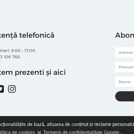
tență telefonică
Abone
ineri: 9:00 - 17:00
33 106 768
em prezenti și aici
© Editu
i
Politică de Confidențialitate
ANPC
ncționalitățile de bază, afișarea de conținut și reclame personali
litica de cookies
și
Termenii de confidențialitate Google
.