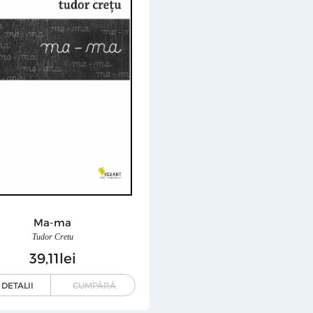
Ma-ma
Tudor Cretu
39
11
lei
DETALII
CUMPĂRĂ