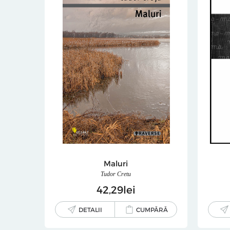
Maluri
Tudor Cretu
42
29
lei
DETALII
CUMPĂRĂ