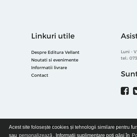
Linkuri utile
Asis
Luni - V
Despre Editura Vellant
tel.: 07
Noutati si evenimente
Informatii livrare
Sunt
Contact
Termeni & condiții
Politică de utilizare cookie-ur
Acest site folosește cookies și tehnologii similare pentru fu
sau
personalizează
. Informații suplimentare poți găsi în
Po