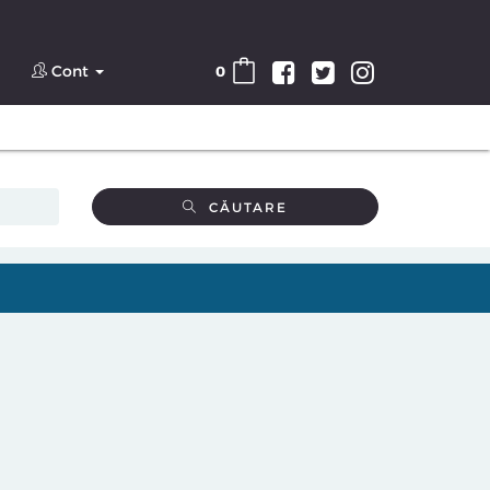
Cont
0
CĂUTARE