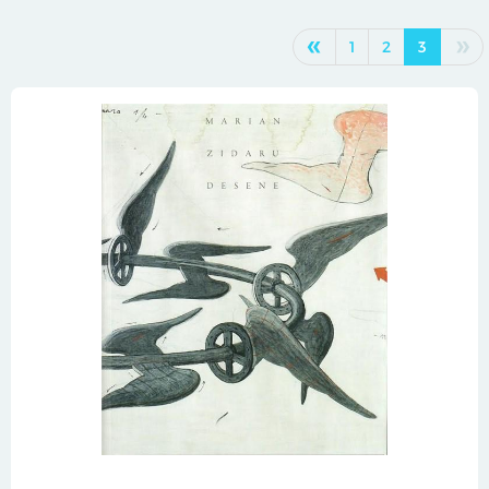
«
»
1
2
3