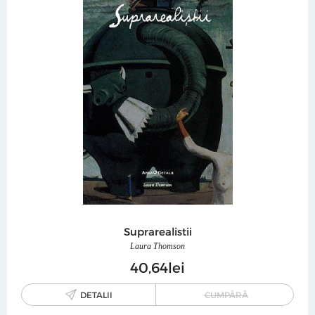
Suprarealistii
Laura Thomson
40
64
lei
DETALII
CUMPĂRĂ