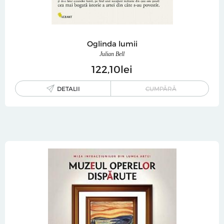
Oglinda lumii
Julian Bell
122
10
lei
DETALII
CUMPĂRĂ