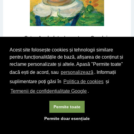
Octav Angheluta. In cautarea Omului...
Adrian Buga
Acest site folosește cookies și tehnologii similare
81
37
lei
pentru funcționalitățile de bază, afișarea de conținut și
reclame personalizate și altele. Apasă "Permite toate"
DETALII
CUMPĂRĂ
dacă ești de acord, sau
personalizează
. Informații
suplimentare poți găsi în
Politica de cookies
și
Termenii de confidențialitate Google
.
Permite toate
Permite doar esențiale