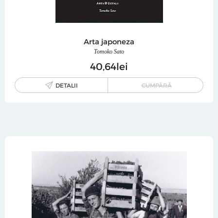
Arta japoneza
Tomoko Sato
40
64
lei
DETALII
CUMPĂRĂ