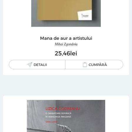
Mana de aur a artistului
Mihai Zgondoiu
25
46
lei
DETALII
CUMPĂRĂ