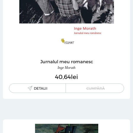
Jurnalul meu romanesc
Inge Morath
40
64
lei
DETALII
CUMPĂRĂ