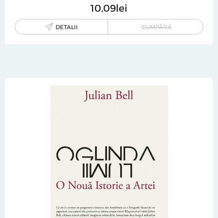
10
09
lei
DETALII
CUMPĂRĂ