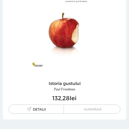
Istoria gustului
Paul Freedman
132
28
lei
DETALII
CUMPĂRĂ