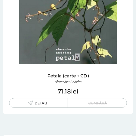
Petala (carte + CD)
Alexandru Andries
71
18
lei
DETALII
CUMPĂRĂ