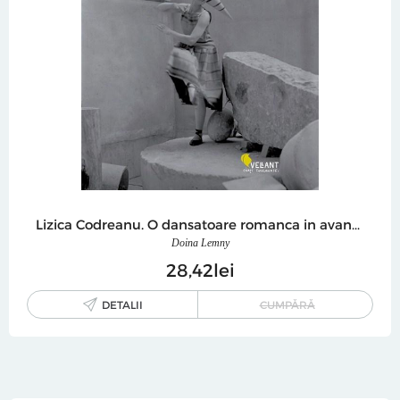
Lizica Codreanu. O dansatoare romanca in avangarda pariziana
Doina Lemny
28
42
lei
DETALII
CUMPĂRĂ