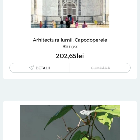
Arhitectura lumii. Capodoperele
Will Pryce
202
65
lei
DETALII
CUMPĂRĂ