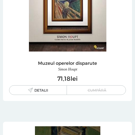
Muzeul operelor disparute
Simon Houpt
71
18
lei
DETALII
CUMPĂRĂ