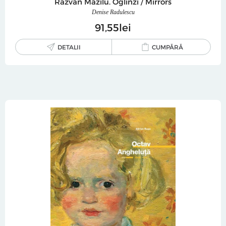
Razvan Mazilu. Oglinzi / Mirrors
Denise Radulescu
91
55
lei
DETALII
CUMPĂRĂ