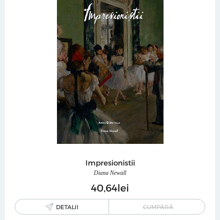
Impresionistii
Diana Newall
40
64
lei
DETALII
CUMPĂRĂ