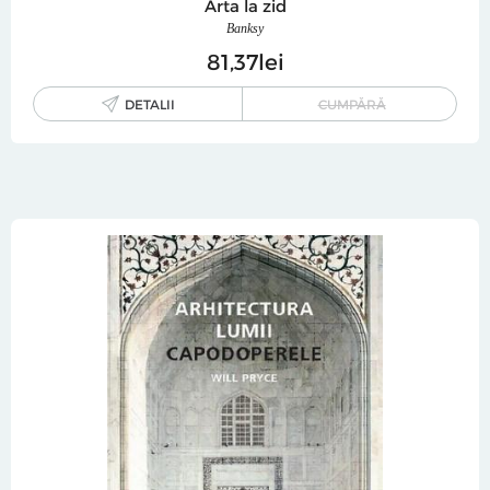
Arta la zid
Banksy
81
37
lei
DETALII
CUMPĂRĂ