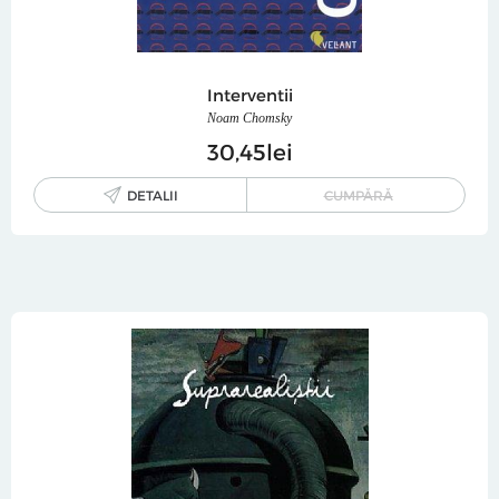
Interventii
Noam Chomsky
30
45
lei
DETALII
CUMPĂRĂ