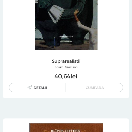
Suprarealistii
Laura Thomson
40
64
lei
DETALII
CUMPĂRĂ