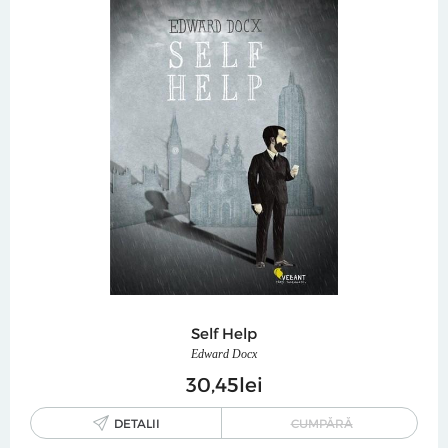
Self Help
Edward Docx
30
45
lei
DETALII
CUMPĂRĂ