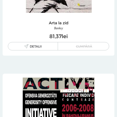
Arta la zid
Banksy
81
37
lei
DETALII
CUMPĂRĂ