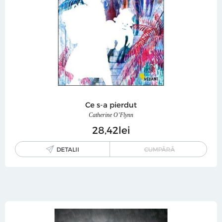
Ce s-a pierdut
Catherine O’Flynn
28
42
lei
DETALII
CUMPĂRĂ