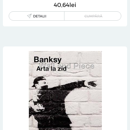
40
64
lei
DETALII
CUMPĂRĂ