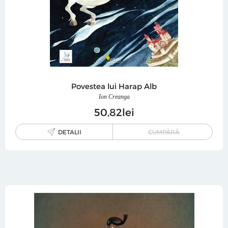
Povestea lui Harap Alb
Ion Creanga
50
82
lei
DETALII
CUMPĂRĂ