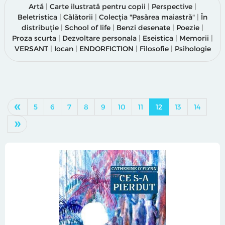
Artă
|
Carte ilustrată pentru copii
|
Perspective
|
Beletristica
|
Călătorii
|
Colecția "Pasărea maiastră"
|
În
distribuție
|
School of life
|
Benzi desenate
|
Poezie
|
Proza scurta
|
Dezvoltare personala
|
Eseistica
|
Memorii
|
VERSANT
|
Iocan
|
ENDORFICTION
|
Filosofie
|
Psihologie
«
5
6
7
8
9
10
11
12
13
14
»