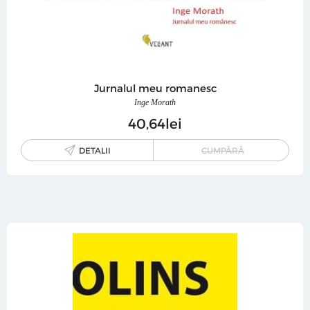
Jurnalul meu romanesc
Inge Morath
40
64
lei
DETALII
CUMPĂRĂ