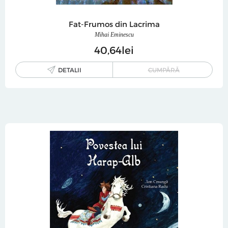
Fat-Frumos din Lacrima
Mihai Eminescu
40
64
lei
DETALII
CUMPĂRĂ