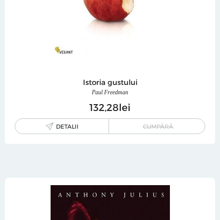
Istoria gustului
Paul Freedman
132
28
lei
DETALII
CUMPĂRĂ