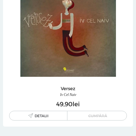
Versez
Iv Cel Naiv
49
90
lei
DETALII
CUMPĂRĂ