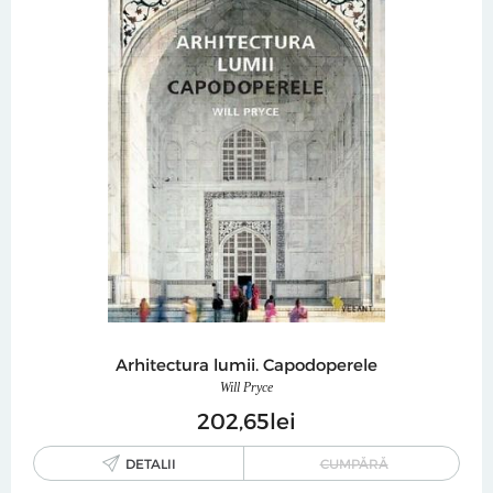
Arhitectura lumii. Capodoperele
Will Pryce
202
65
lei
DETALII
CUMPĂRĂ