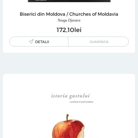
Biserici din Moldova / Churches of Moldavia
Neagu Djuvara
172
10
lei
DETALII
CUMPĂRĂ