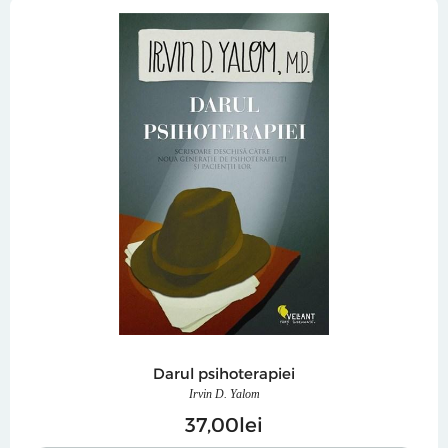
Darul psihoterapiei
Irvin D. Yalom
37
00
lei