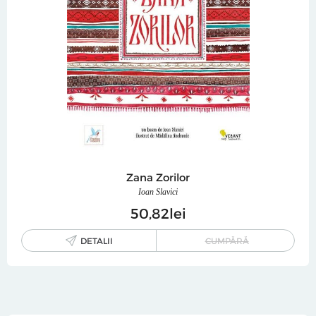
Zana Zorilor
Ioan Slavici
50
82
lei
DETALII
CUMPĂRĂ