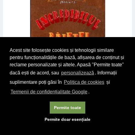
Acest site folosește cookies și tehnologii similare
pentru funcționalitățile de bază, afișarea de conținut și
reclame personalizate și altele. Apasă "Permite toate"
dacă ești de acord, sau
personalizează
. Informații
suplimentare poți găsi în
Politica de cookies
și
Termenii de confidențialitate Google
.
Incredibilul baietel mancator de carti
Oliver Jeffers
Permite toate
30
45
lei
Permite doar esențiale
DETALII
CUMPĂRĂ