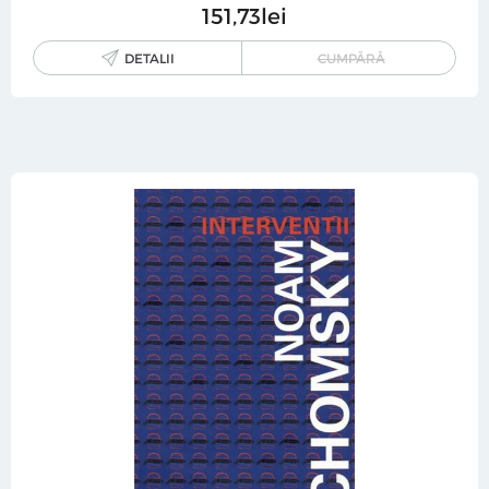
151
73
lei
DETALII
CUMPĂRĂ