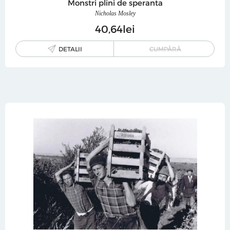
Monstri plini de speranta
Nicholas Mosley
40
64
lei
DETALII
CUMPĂRĂ