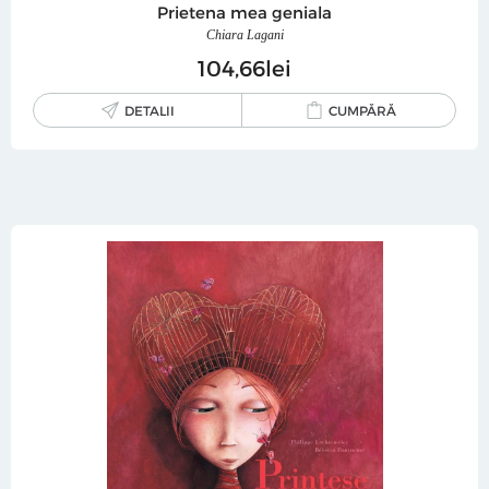
Prietena mea geniala
Chiara Lagani
104
66
lei
DETALII
CUMPĂRĂ