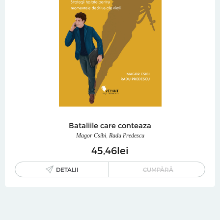
Bataliile care conteaza
Magor Csibi
,
Radu Predescu
45
46
lei
DETALII
CUMPĂRĂ