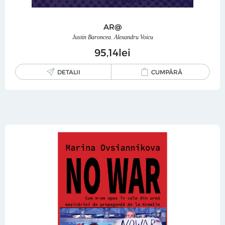
AR@
Justin Baroncea
,
Alexandru Voicu
95
14
lei
DETALII
CUMPĂRĂ