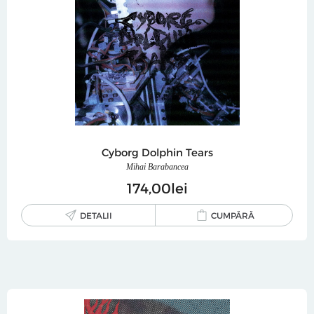
Cyborg Dolphin Tears
Mihai Barabancea
174
00
lei
DETALII
CUMPĂRĂ