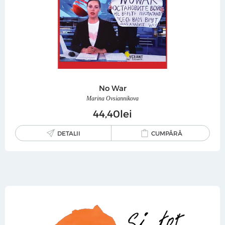
No War
Marina Ovsiannikova
44
40
lei
DETALII
CUMPĂRĂ