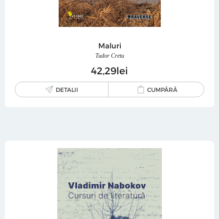
Maluri
Tudor Cretu
42
29
lei
DETALII
CUMPĂRĂ