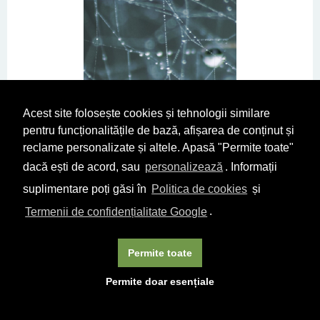
Acest site folosește cookies și tehnologii similare
pentru funcționalitățile de bază, afișarea de conținut și
reclame personalizate și altele. Apasă "Permite toate"
dacă ești de acord, sau
personalizează
. Informații
suplimentare poți găsi în
Politica de cookies
și
Panglica neagra
Termenii de confidențialitate Google
.
Emanuela Ignatoiu Sora
42
29
lei
Permite toate
DETALII
CUMPĂRĂ
Permite doar esențiale