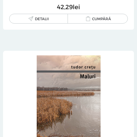
42
29
lei
DETALII
CUMPĂRĂ