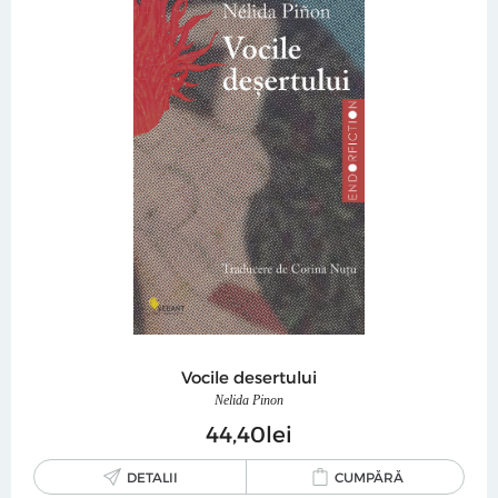
Vocile desertului
Nelida Pinon
44
40
lei
DETALII
CUMPĂRĂ