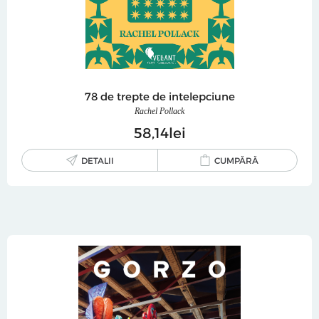
78 de trepte de intelepciune
Rachel Pollack
58
14
lei
DETALII
CUMPĂRĂ