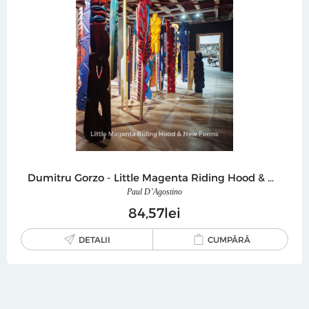
Dumitru Gorzo - Little Magenta Riding Hood & New Forms
Paul D’Agostino
84
57
lei
DETALII
CUMPĂRĂ