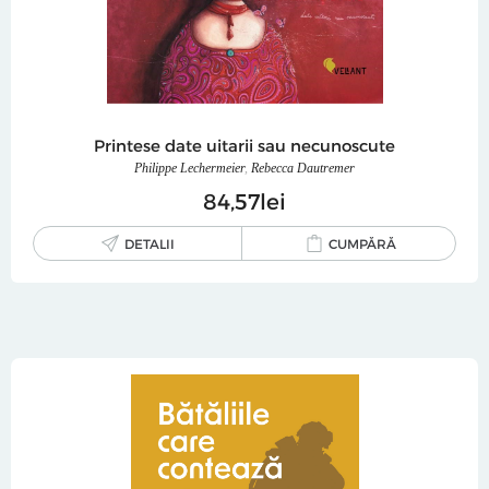
Printese date uitarii sau necunoscute
Philippe Lechermeier
,
Rebecca Dautremer
84
57
lei
DETALII
CUMPĂRĂ