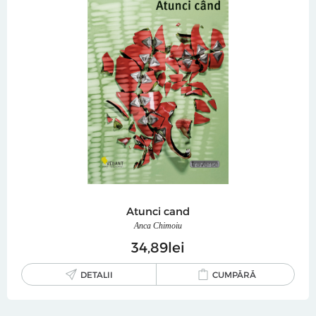
Atunci cand
Anca Chimoiu
34
89
lei
DETALII
CUMPĂRĂ