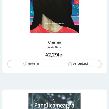
Chimie
Weike Wang
42
29
lei
DETALII
CUMPĂRĂ