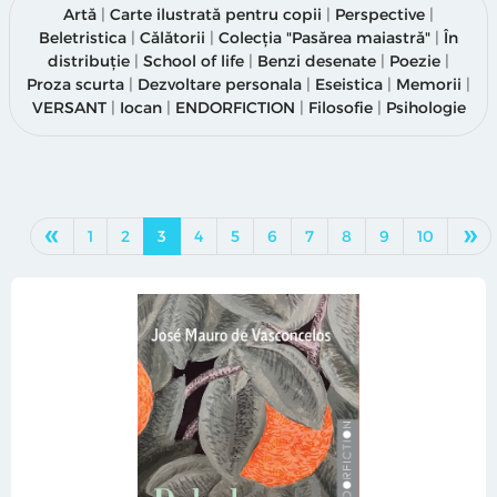
Artă
|
Carte ilustrată pentru copii
|
Perspective
|
Beletristica
|
Călătorii
|
Colecția "Pasărea maiastră"
|
În
distribuție
|
School of life
|
Benzi desenate
|
Poezie
|
Proza scurta
|
Dezvoltare personala
|
Eseistica
|
Memorii
|
VERSANT
|
Iocan
|
ENDORFICTION
|
Filosofie
|
Psihologie
«
»
1
2
3
4
5
6
7
8
9
10