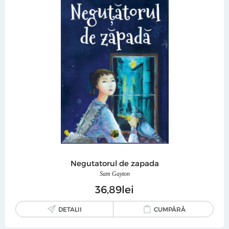
Negutatorul de zapada
Sam Gayton
36
89
lei
DETALII
CUMPĂRĂ