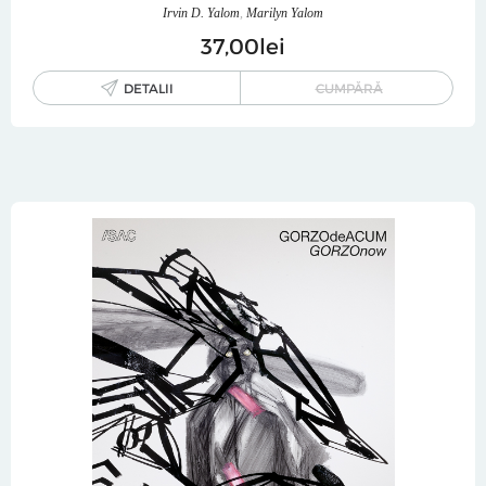
Irvin D. Yalom
,
Marilyn Yalom
37
00
lei
DETALII
CUMPĂRĂ