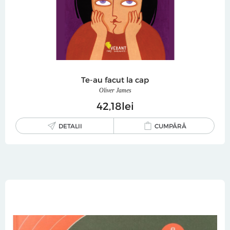
Te-au facut la cap
Oliver James
42
18
lei
DETALII
CUMPĂRĂ