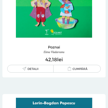
Poznai
Elena Vladareanu
42
18
lei
DETALII
CUMPĂRĂ