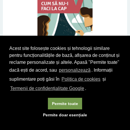
Acest site folosește cookies și tehnologii similare
pentru funcționalitățile de bază, afișarea de conținut și
reclame personalizate și altele. Apasă "Permite toate"
dacă ești de acord, sau
personalizează
. Informații
suplimentare poți găsi în
Politica de cookies
și
Cum sa nu-i faci la cap
Oliver James
Termenii de confidențialitate Google
.
45
46
lei
Permite toate
DETALII
CUMPĂRĂ
Permite doar esențiale