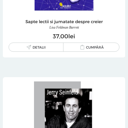
Sapte lectii si jumatate despre creier
Lisa Feldman Barrett
37
00
lei
DETALII
CUMPĂRĂ