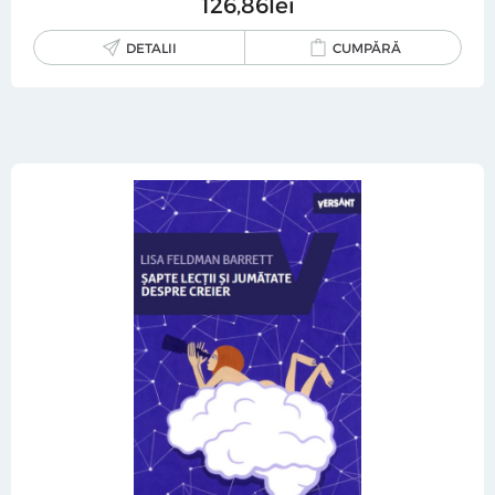
126
86
lei
DETALII
CUMPĂRĂ