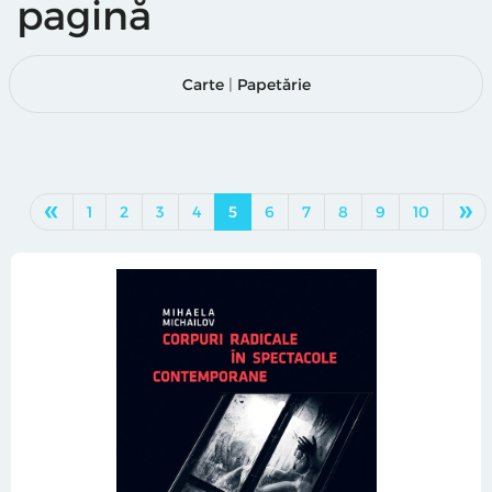
pagină
Carte
|
Papetărie
«
»
1
2
3
4
5
6
7
8
9
10