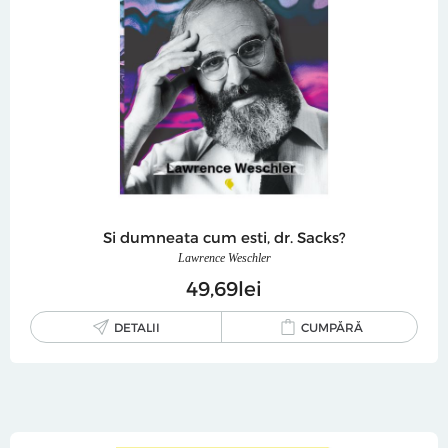
Si dumneata cum esti, dr. Sacks?
Lawrence Weschler
49
69
lei
DETALII
CUMPĂRĂ