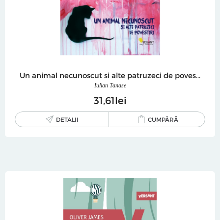
Un animal necunoscut si alte patruzeci de povestiri
Iulian Tanase
31
61
lei
DETALII
CUMPĂRĂ