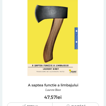
A saptea functie a limbajului
Laurent Binet
47
57
lei