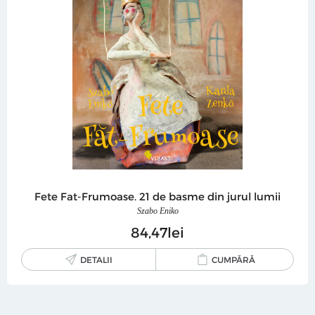
Fete Fat-Frumoase. 21 de basme din jurul lumii
Szabo Eniko
84
47
lei
DETALII
CUMPĂRĂ