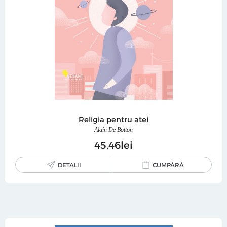
Religia pentru atei
Alain De Botton
45
46
lei
DETALII
CUMPĂRĂ