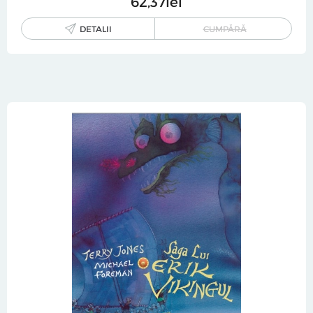
62
37
lei
DETALII
CUMPĂRĂ