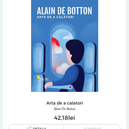
Arta de a calatori
Alain De Botton
42
18
lei
DETALII
CUMPĂRĂ