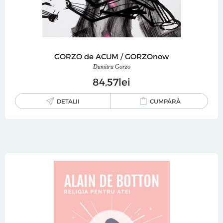
GORZO de ACUM / GORZOnow
Dumitru Gorzo
84
57
lei
DETALII
CUMPĂRĂ