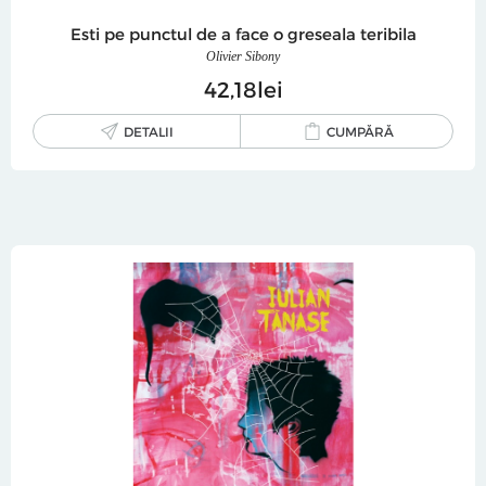
Esti pe punctul de a face o greseala teribila
Olivier Sibony
42
18
lei
DETALII
CUMPĂRĂ