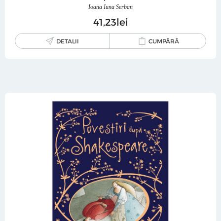
Ioana Iuna Serban
41
23
lei
DETALII
CUMPĂRĂ