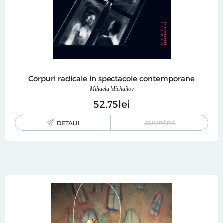
Corpuri radicale in spectacole contemporane
Mihaela Michailov
52
75
lei
DETALII
CUMPĂRĂ