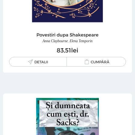
Povestiri dupa Shakespeare
Anna Claybourne
,
Elena Temporin
83
51
lei
DETALII
CUMPĂRĂ