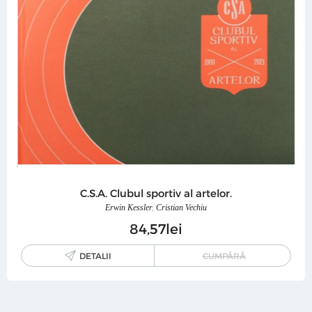
C.S.A. Clubul sportiv al artelor.
Erwin Kessler
,
Cristian Vechiu
84
57
lei
DETALII
CUMPĂRĂ